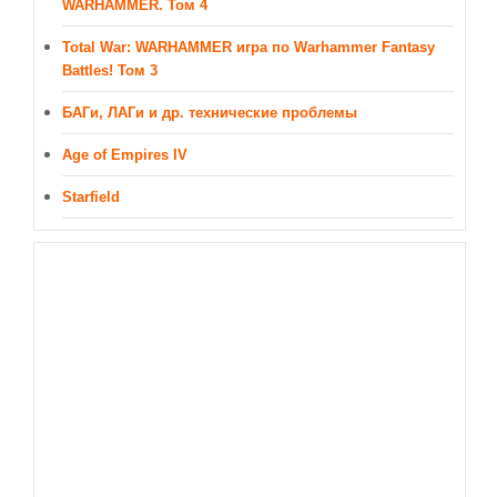
WARHAMMER. Том 4
ДРУГИЕ ИГРЫ
Total War: WARHAMMER игра по Warhammer Fantasy
Серия игр Mount and Blade
Battles! Том 3
Вселенные Warhammer
БАГи, ЛАГи и др. технические проблемы
Warhammer 40.000: Dawn of War
Age of Empires IV
Серия игр «История войн»
Starfield
Серия игр «King Arthur»
КРЕАТИВ
Творчество СиЧевиков
Блоги о рыбалке
Черный Гетман (роман)
ИСТОРИЯ
Загадки и тайны истории
Наше время