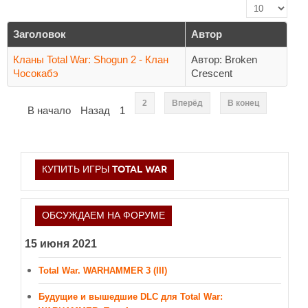
Кол-во строк:
НОВОСТИ
Заголовок
Автор
Общие новости
Кланы Total War: Shogun 2 - Клан
Автор: Broken
Новости Total War: WARHAMMER
Чосокабэ
Crescent
Новости Total War: Attila
2
Вперёд
В конец
В начало
Назад
1
Новости Total War: Rome 2
ОБЩИЕ СТАТЬИ
ФОРУМ
КУПИТЬ ИГРЫ TOTAL WAR
МОДЫ
ОБСУЖДАЕМ НА ФОРУМЕ
Моддинг ROME 2
Моддинг Empire
15 июня 2021
Моддинг Shogun 2
Total War. WARHAMMER 3 (III)
Моддинг Napoleon
Будущие и вышедшие DLC для Total War:
Моддинг MEDIEVAL 2