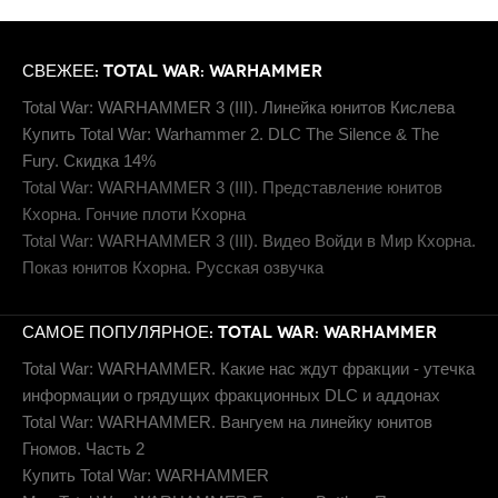
СВЕЖЕЕ: TOTAL WAR: WARHAMMER
Total War: WARHAMMER 3 (III). Линейка юнитов Кислева
Купить Total War: Warhammer 2. DLC The Silence & The
Fury. Скидка 14%
Total War: WARHAMMER 3 (III). Представление юнитов
Кхорна. Гончие плоти Кхорна
Total War: WARHAMMER 3 (III). Видео Войди в Мир Кхорна.
Показ юнитов Кхорна. Русская озвучка
САМОЕ ПОПУЛЯРНОЕ: TOTAL WAR: WARHAMMER
Total War: WARHAMMER. Какие нас ждут фракции - утечка
информации о грядущих фракционных DLC и аддонах
Total War: WARHAMMER. Вангуем на линейку юнитов
Гномов. Часть 2
Купить Total War: WARHAMMER