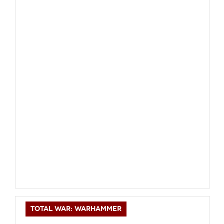
Новое время
Крестовые походы
Античность
Средние века
TOTAL WAR: WARHAMMER