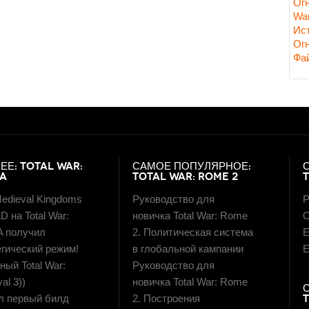
Ог
Wa
Ис
Ог
Фа
ЕЕ: TOTAL WAR:
САМОЕ ПОПУЛЯРНОЕ:
LA
TOTAL WAR: ROME 2
edieval Kingdoms
Руководство для
Р
D на Total War:
новичка Total War: Rome
О
A получил
2. Политическая система
E
егический режим!
в глобальной кампании
E
ый Total War:
Руководство для
al 3))
новичка Total War: Rome
 первый билд
2. Построения