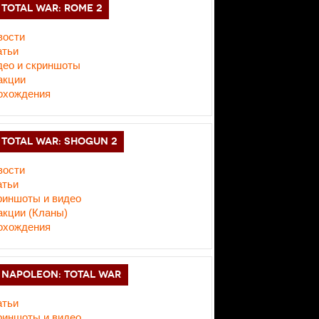
TOTAL WAR: ROME 2
вости
атьи
део и скриншоты
акции
охождения
TOTAL WAR: SHOGUN 2
вости
атьи
риншоты и видео
акции (Кланы)
охождения
NAPOLEON: TOTAL WAR
атьи
риншоты и видео