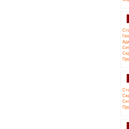
Ст
Ге
Ад
Сет
Ск
Пр
Ст
Ск
Сет
Пр