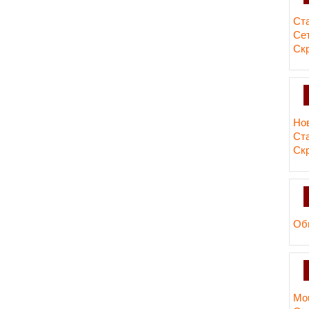
Ст
Сет
Ск
Но
Ст
Ск
Об
Mou