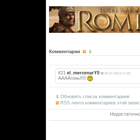
Комментарии
#21
el_mercenarY0
25.07.2013 17:42
ААААгонь!!!!!
Обновить список комментариев
RSS лента комментариев этой запи
Недостаточно