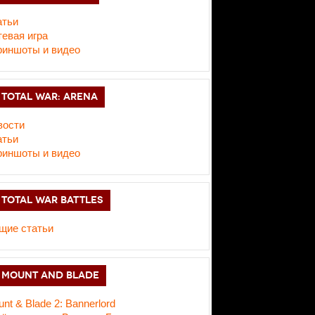
атьи
евая игра
риншоты и видео
TOTAL WAR: ARENA
вости
атьи
риншоты и видео
TOTAL WAR BATTLES
щие статьи
MOUNT AND BLADE
nt & Blade 2: Bannerlord