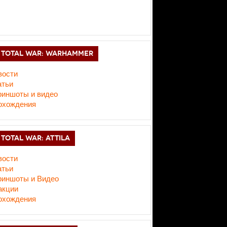
TOTAL WAR: WARHAMMER
вости
атьи
риншоты и видео
охождения
TOTAL WAR: ATTILA
вости
атьи
риншоты и Видео
акции
охождения