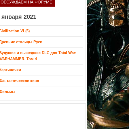
ОБСУЖДАЕМ НА ФОРУМЕ
 января 2021
Civilization VI (6)
Древние столицы Руси
Будущие и вышедшие DLC для Total War:
WARHAMMER. Том 4
Картиночки
Фантастическое кино
Фильмы