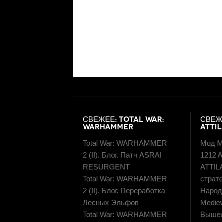
СВЕЖЕЕ: TOTAL WAR:
СВЕЖ
WARHAMMER
ATTI
Total War: WARHAMMER
Мод M
2 (II). Блог. Патч ASRAI
1212 A
RESURGENT
ATTIL
Total War: WARHAMMER
страт
2 (II). Блог. Переработка
Народн
Лесных Эльфов
Mediev
Total War: WARHAMMER
Вышел