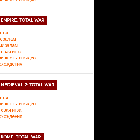
EMPIRE: TOTAL WAR
атьи
нералам
миралам
евая игра
риншоты и видео
охождения
MEDIEVAL 2: TOTAL WAR
атьи
риншоты и видео
евая игра
охождения
ROME: TOTAL WAR