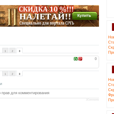
Но
Ст
Ск
1
2
3
Пр
0
1
2
3
Но
си
Ст
Ск
 прав для комментирования
Фр
Пр
JComments