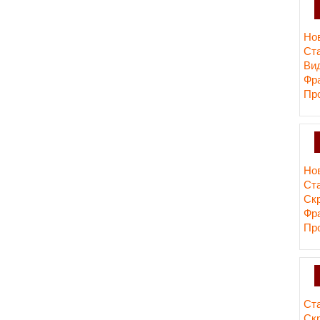
Но
Ст
Ви
Фр
Пр
Но
Ст
Cк
Фр
Пр
Ст
Ск