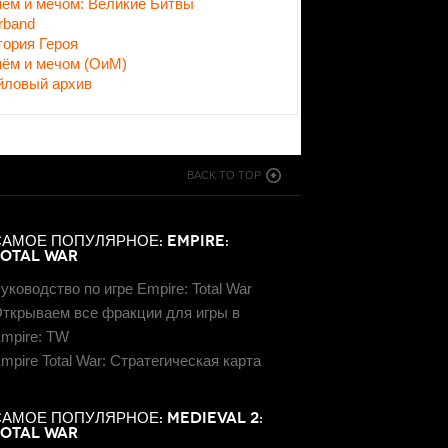
нём и мечом: Великие Битвы
rband
тория Героя
нём и мечом (ОиМ)
йловый архив
BACK TO TOP
САМОЕ ПОПУЛЯРНОЕ: EMPIRE:
TOTAL WAR
уководство по игре Empire: Total War
ткрываем все фракции для игры в
mpire: TW
mpire Total War: Стратегическая карта
САМОЕ ПОПУЛЯРНОЕ: MEDIEVAL 2:
TOTAL WAR