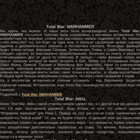
Total War: WARHAMMER
Мы ждали, мы верили. И наша вера была вознаграждена! Анонс
Total War
WARHAMMER
состоялся! Скептики были посрамлены, а вахоманы возликовали! Но
разработчики на форумах успели уже рассказать немало подробностей. Во первых
стало известно? что это будет не одна игра, а трилогия сдобренная целым сомном
аддонов и дополнительного платного и бесплатного контента. Во-вторых фракций
будет только четыре (Империя Сигмара, Зеленокожие, Гномы и Графы-Вампиры) но
обещают сделать их максимально проработанными, богатыми на юниты и реально
отличающимися друг от друга по геймплею. В третьих - главы фракций теперь не
просто генералы которых не жалко потерять в бою. Теперь это Легендарные Лорды
(Карл Франц, Гримгор, Торгрим и Маннфрэд фон Карштайн), герои со уникальным
оружием, верховым животным, шмотками и набором квестов. Еще обещают такие
новинки как летающие юниты, магию, танки, пушки и мущкеты... в общем вкуснятинка!
В общем ждем больше информации и надеемся, что игра станет прорывом в серии.
Ну а апологетам историчности спешим успокоить - над Вархаммер трудится
отдельная команда. Исторические игры Тотал Вар производство фэнтэзийной игры не
тормозит.
Подробней о
Total War: WARHAMMER
Total War: Attila
Анонс Total War: Attila с одной стороны немало удивил нас, а с другой еще раз доказал,
что СА идет проторенной дорожкой. Ведь Аттила по сути это сиквэл аддона
"Вторжение варваров" для Рима 1. Правда на этот раз они не стали скромничать и
назвали его "новой игрой". Ок, мы не будем спорить. Отдельная игра про нашествие
варварских племен на цивилизации античного мира - это прекрасно. Нужно отметиьт
что разработчики действительно поработали на славу. По мнению большинства
игроков, Аттила действительно оказался достойным продуктом, позволившим
окунутся в мрачные эпохи.