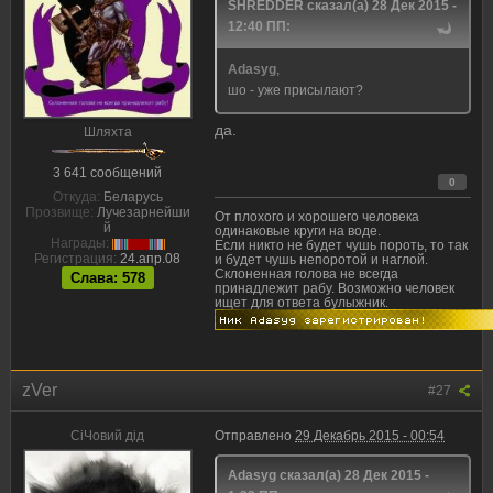
SHREDDER сказал(а) 28 Дек 2015 -
12:40 ПП:
Adasyg
,
шо - уже присылают?
да.
Шляхта
3 641 сообщений
0
Откуда:
Беларусь
Прозвище:
Лучезарнейши
От плохого и хорошего человека
й
одинаковые круги на воде.
Награды:
Если никто не будет чушь пороть, то так
Регистрация:
24.апр.08
и будет чушь непоротой и наглой.
Склоненная голова не всегда
Слава: 578
принадлежит рабу. Возможно человек
ищет для ответа булыжник.
zVer
#27
CiЧовий дiд
Отправлено
29 Декабрь 2015 - 00:54
Adasyg сказал(а) 28 Дек 2015 -