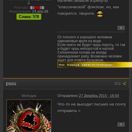
наличествовали атрибуты
й
"классической" фэнтези, но, как
Награды:
Регистрация:
24.апр.08
говорится, творите.
Слава: 578
0
От плохого и хорошего человека
одинаковые круги на воде.
Если никто не будет чушь пороть, то так
и будет чушь непоротой и наглой.
Склоненная голова не всегда
принадлежит рабу. Возможно человек
ищет для ответа булыжник.
psou
#22
Молодик
Отправлено
27 Декабрь 2015 - 16:50
Что-то не выходит письмо на почту
отправить =
0