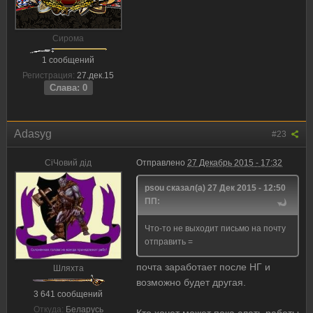
Сирома
1 сообщений
Регистрация:
27.дек.15
Слава: 0
Adasyg
#23
CiЧовий дiд
Отправлено
27 Декабрь 2015 - 17:32
psou сказал(а) 27 Дек 2015 - 12:50
ПП:
Что-то не выходит письмо на почту
отправить =
почта заработает после НГ и
Шляхта
возможно будет другая.
3 641 сообщений
Откуда:
Беларусь