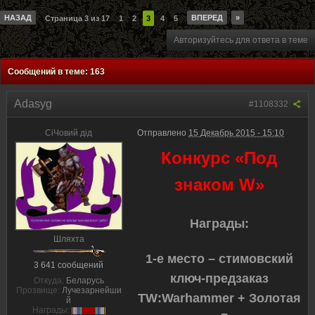
НАЗАД
ВПЕРЕД
»
Страница 3 из 17
1
2
3
4
5
Авторизуйтесь для ответа в теме
Сообщений в теме: 163
Adasyg
#1108332
CiЧовий дiд
Отправлено
15 Декабрь 2015 - 15:10
Конкурс «Под
знаком W»
Награды:
Шляхта
1-е место – стимовский
3 641 сообщений
ключ-предзаказ
Откуда:
Беларусь
Прозвище:
Лучезарнейши
TW:
Warhammer + Золотая
й
Награды: