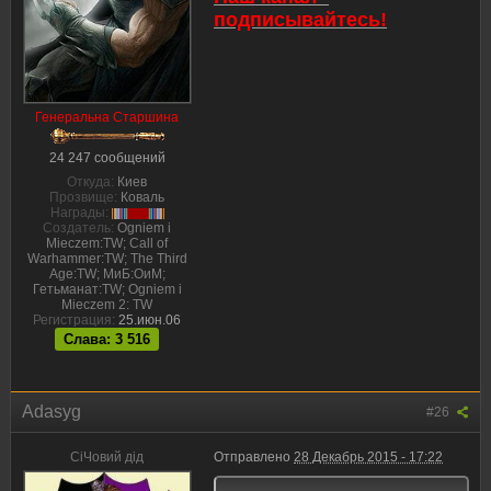
подписывайтесь!
Генеральна Cтаршина
24 247 сообщений
Откуда:
Киев
Прозвище:
Коваль
Награды:
Создатель:
Ogniem i
Mieczem:TW; Call of
Warhammer:TW; The Third
Age:TW; МиБ:ОиМ;
Гетьманат:TW; Ogniem i
Mieczem 2: TW
Регистрация:
25.июн.06
Слава: 3 516
Adasyg
#26
CiЧовий дiд
Отправлено
28 Декабрь 2015 - 17:22