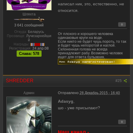
написал ник, это, естественно, не
относится.
Шляхта
0
3 641 сообщений
Откуда:
Беларусь
От плохого и хорошего человека
Прозвище:
Лучезарнейши
одинаковые круги на воде.
й
Если никто не будет чушь пороть, то так
Награды:
и будет чушь непоротой и наглой.
Регистрация:
24.апр.08
Склоненная голова не всегда
принадлежит рабу. Возможно человек
Слава: 578
ищет для ответа булыжник.
SHREDDER
#25
Админ
Отправлено
28 Декабрь 2015 - 16:40
Adasyg
,
шо - уже присылают?
0
Наш канал -