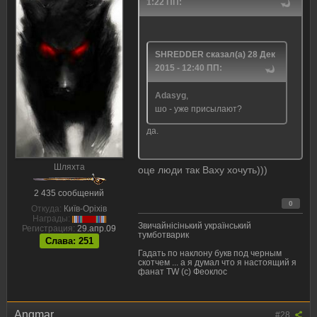
1:22 ПП:
SHREDDER сказал(а) 28 Дек
2015 - 12:40 ПП:
Adasyg
,
шо - уже присылают?
да.
Шляхта
оце люди так Ваху хочуть)))
2 435 сообщений
0
Откуда:
Київ-Оріхів
Награды:
Звичайнісінький український
Регистрация:
29.апр.09
тумботварик
Слава: 251
Гадать по наклону букв под черным
скотчем ... а я думал что я настоящий я
фанат TW (с) Феоклос
Angmar
#28