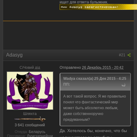
ищет для ответа булыжник.
Adasyg
#21
CiЧовий дiд
Отправлено
26 Декабрь 2015 - 20:42
Wadya сказал(а) 25 Дек 2015 - 4:25
ПП:
А вот такой вопрос. Я же правильно
понял что фантастический мир
может быть абсолютно любым,
Шляхта
даже собственноручно
придуманным?
3 641 сообщений
Да. Хотелось бы, конечно, что бы
Откуда:
Беларусь
Прозвище:
Лучезарнейши