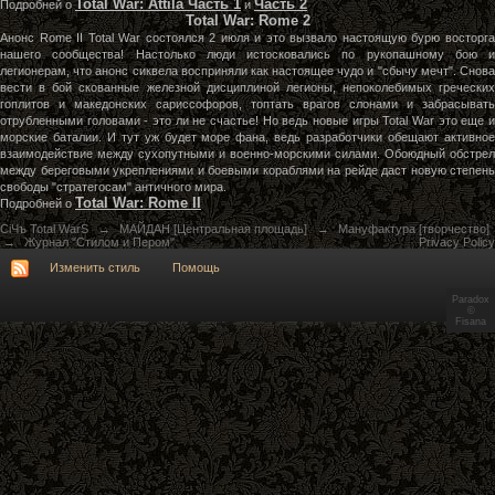
Total War: Attila Часть 1
Часть 2
Подробней о
и
Total War: Rome 2
Анонс Rome II Total War состоялся 2 июля и это вызвало настоящую бурю восторга
нашего сообщества! Настолько люди истосковались по рукопашному бою и
легионерам, что анонс сиквела восприняли как настоящее чудо и "сбычу мечт". Снова
вести в бой скованные железной дисциплиной легионы, непоколебимых греческих
гоплитов и македонских сариссофоров, топтать врагов слонами и забрасывать
отрубленными головами - это ли не счастье! Но ведь новые игры Total War это еще и
морские баталии. И тут уж будет море фана, ведь разработчики обещают активное
взаимодействие между сухопутными и военно-морскими силами. Обоюдный обстрел
между береговыми укреплениями и боевыми кораблями на рейде даст новую степень
свободы "стратегосам" античного мира.
Total War: Rome II
Подробней о
СiЧъ Total WarS
→
МАЙДАН [Центральная площадь]
→
Мануфактура [творчество]
→
Журнал "Стилом и Пером"
Privacy Policy
Изменить стиль
Помощь
Paradox
©
Fisana