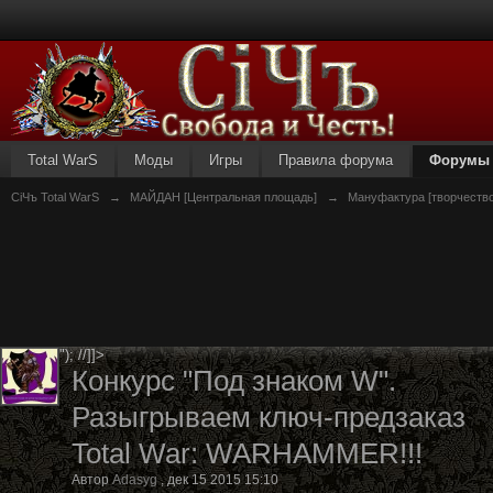
Total WarS
Моды
Игры
Правила форума
Форумы
СiЧъ Total WarS
→
МАЙДАН [Центральная площадь]
→
Мануфактура [творчество
"); //]]>
Конкурс "Под знаком W".
Разыгрываем ключ-предзаказ
Total War: WARHAMMER!!!
Автор
Adasyg
,
дек 15 2015 15:10