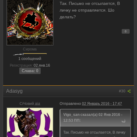
Так. Письмо не отсылается, В
личку не отправляется. Шо
делать?
0
Сирома
1 сообщений
Регистрация:
02.янв.16
Слава: 0
Adasyg
#30
CiЧовий дiд
Отправлено
02 Январь 2016 - 17:47
Vigo_san сказал(а) 02 Янв 2016 -
12:53 ПП:
Так. Письмо не отсылается, В личку