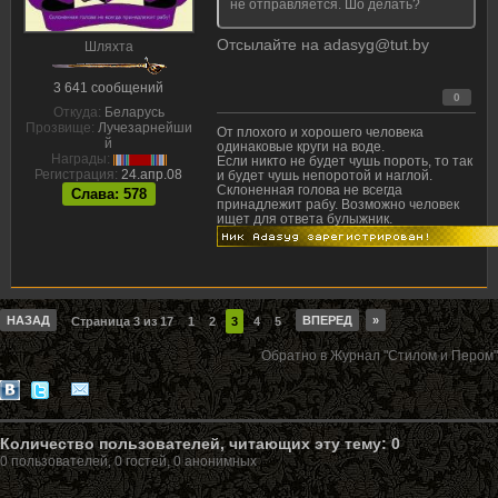
не отправляется. Шо делать?
Отсылайте на
adasyg@tut.by
Шляхта
3 641 сообщений
0
Откуда:
Беларусь
Прозвище:
Лучезарнейши
От плохого и хорошего человека
й
одинаковые круги на воде.
Награды:
Если никто не будет чушь пороть, то так
Регистрация:
24.апр.08
и будет чушь непоротой и наглой.
Склоненная голова не всегда
Слава: 578
принадлежит рабу. Возможно человек
ищет для ответа булыжник.
НАЗАД
ВПЕРЕД
»
Страница 3 из 17
1
2
3
4
5
Обратно в Журнал "Стилом и Пером"
Количество пользователей, читающих эту тему: 0
0 пользователей, 0 гостей, 0 анонимных