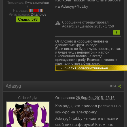
Кто хочет может пока слать работы
Прозвище:
Лучезарнейши
на
Adasyg@tut.by
й
Награды:
Регистрация:
24.апр.08
Слава: 578
Сообщение отредактировал
Adasyg: 27 Декабрь 2015 - 17:50
1
От плохого и хорошего человека
одинаковые круги на воде.
Если никто не будет чушь пороть, то так
и будет чушь непоротой и наглой.
Склоненная голова не всегда
принадлежит рабу. Возможно человек
ищет для ответа булыжник.
Adasyg
#24
CiЧовий дiд
Отправлено
28 Декабрь 2015 - 13:16
Камрады, кто прислал рассказы на
конкурс на электронку
Adasyg@tut.by
- пишите в письме
свой ник на форуме! К тем, кто