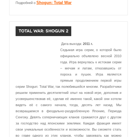
Shogun: Total War
Подробней о
TOTAL WAR: SHOGUN 2
Дата выхода:
2011 г.
Седьмая игра серии, о которой было
официально объявлено весной 2010
года. Игра вернулась к истокам серии
– мечам и латам, отказавшись от
пороха и пушек. Игра является
прямым продолжением первой игры
серии Shogun: Total War, так полюбившейся многим. Разработчики
решили применить десятилетний опыт на новой игре, дополнив и
усовершенствовав её, сделав её именно такой, какой они хотели
видеть её с самого начала, тогда, десять лет назад. Мы
возвращаемся в феодально-раздробленную Японию, Периода
Сенгоку. Девять соперничающих кланов сражаются друг с другом
за господство над японскими землями. Каждая фракция имеет
свои уникальные особенности и возможности. Вы сможете стать
во главе одного из этих кланов, чтобы завоевать как можно