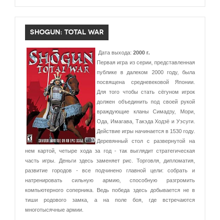
SHOGUN: TOTAL WAR
Дата выхода:
2000 г.
Первая игра из серии, представленная
публике в далеком 2000 году, была
посвящена средневековой Японии.
Для того чтобы стать сёгуном игрок
должен объединить под своей рукой
враждующие кланы Симадзу, Мори,
Ода, Имагава, Такэда Ходзё и Уэсуги.
Действие игры начинается в 1530 году.
Деревянный стол с развернутой на
нем картой, четыре хода за год - так выглядит стратегическая
часть игры. Деньги здесь заменяет рис. Торговля, дипломатия,
развитие городов - все подчинено главной цели: собрать и
натренировать сильную армию, способную разгромить
компьютерного соперника. Ведь победа здесь добывается не в
тиши родового замка, а на поле боя, где встречаются
многотысячные армии.