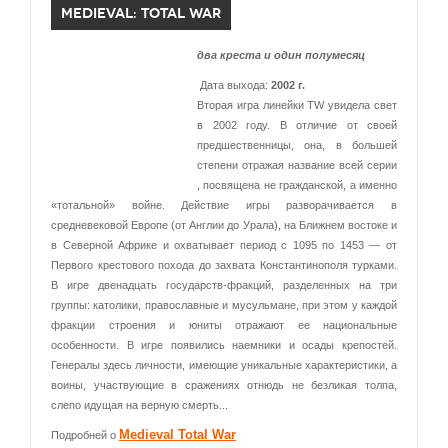
MEDIEVAL: TOTAL WAR
два креста и один полумесяц
Дата выхода:
2002 г.
Вторая игра линейки TW увидела свет
в 2002 году. В отличие от своей
предшественницы, она, в большей
степени отражая название всей серии
, посвящена не гражданской, а именно
«тотальной» войне. Действие игры разворачивается в
средневековой Европе (от Англии до Урала), на Ближнем востоке и
в Северной Африке и охватывает период с 1095 по 1453 — от
Первого крестового похода до захвата Константинополя турками.
В игре двенадцать государств-фракций, разделенных на три
группы: католики, православные и мусульмане, при этом у каждой
фракции строения и юниты отражают ее национальные
особенности. В игре появились наемники и осады крепостей.
Генералы здесь личности, имеющие уникальные характеристики, а
воины, участвующие в сражениях отнюдь не безликая толпа,
слепо идущая на верную смерть...
Medieval Total War
Подробней о