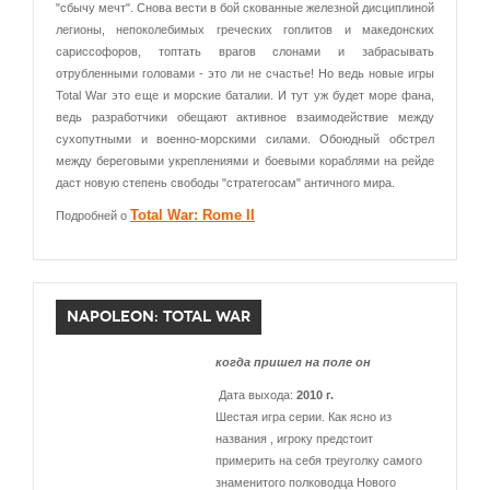
"сбычу мечт". Снова вести в бой скованные железной дисциплиной
легионы, непоколебимых греческих гоплитов и македонских
сариссофоров, топтать врагов слонами и забрасывать
отрубленными головами - это ли не счастье! Но ведь новые игры
Total War это еще и морские баталии. И тут уж будет море фана,
ведь разработчики обещают активное взаимодействие между
сухопутными и военно-морскими силами. Обоюдный обстрел
между береговыми укреплениями и боевыми кораблями на рейде
даст новую степень свободы "стратегосам" античного мира.
Total War: Rome II
Подробней о
NAPOLEON: TOTAL WAR
когда пришел на поле он
Дата выхода:
2010 г.
Шестая игра серии. Как ясно из
названия , игроку предстоит
примерить на себя треуголку самого
знаменитого полководца Нового