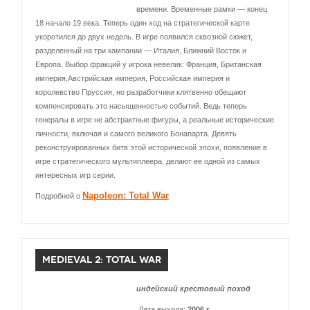
времени. Временные рамки — конец
18 начало 19 века. Теперь один ход на стратегической карте
укоротился до двух недель. В игре появился сквозной сюжет,
разделенный на три кампании — Италия, Ближний Восток и
Европа. Выбор фракций у игрока невелик: Франция, Британская
империя,Австрийская империя, Российская империя и
королевство Пруссия, но разработчики клятвенно обещают
компенсировать это насыщенностью событий. Ведь теперь
генералы в игре не абстрактные фигуры, а реальные исторические
личности, включая и самого великого Бонапарта. Девять
реконструированных битв этой исторической эпохи, появление в
игре стратегического мультиплеера, делают ее одной из самых
интересных игр серии.
Napoleon: Total War
Подробней о
MEDIEVAL 2: TOTAL WAR
индейский крестовый поход
Дата выхода:
2006 г.