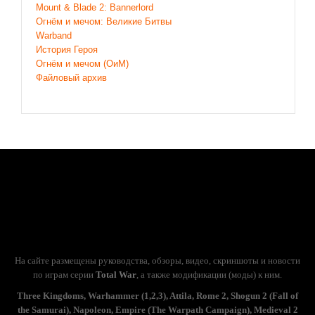
Mount & Blade 2: Bannerlord
Огнём и мечом: Великие Битвы
Warband
История Героя
Огнём и мечом (ОиМ)
Файловый архив
На сайте размещены руководства, обзоры, видео, скриншоты и новости
по играм серии
Total War
, а также модификации (моды) к ним.
Three Kingdoms, Warhammer (1,2,3), Attila, Rome 2, Shogun 2 (Fall of
the Samurai), Napoleon, Empire (The Warpath Campaign), Medieval 2