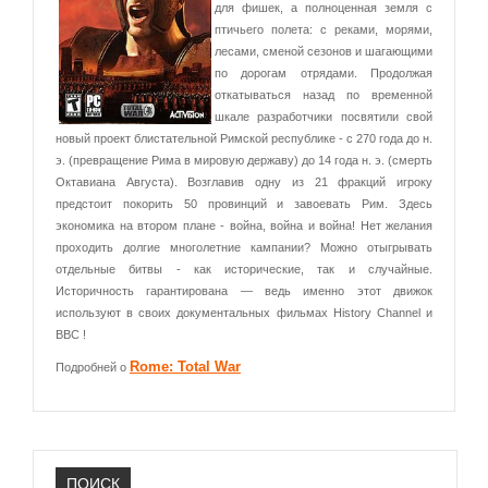
для фишек, а полноценная земля с
птичьего полета: с реками, морями,
лесами, сменой сезонов и шагающими
по дорогам отрядами. Продолжая
откатываться назад по временной
шкале разработчики посвятили свой
новый проект блистательной Римской республике - с 270 года до н.
э. (превращение Рима в мировую державу) до 14 года н. э. (смерть
Октавиана Августа). Возглавив одну из 21 фракций игроку
предстоит покорить 50 провинций и завоевать Рим. Здесь
экономика на втором плане - война, война и война! Нет желания
проходить долгие многолетние кампании? Можно отыгрывать
отдельные битвы - как исторические, так и случайные.
Историчность гарантирована — ведь именно этот движок
используют в своих документальных фильмах History Channel и
BBC !
Rome: Total War
Подробней о
ПОИСК