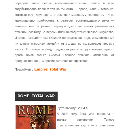
переделе мира -эпохе колониальных войн. Теперь в игре
задействовано полных три континента - Европа, Азия и Америка,
которые рвут друг друга, стремясь к мировому господству . Игра
максимально приближена к реалиям восемнадцатого века —
линейки юнитов разных народов здесь не имеют разительных
отличий, поэтому на первый план выходит тактическое искусство.
И здесь разработчики сделали невозможное, ведь искусственный
интеллект огромных армий - от солдат до полководцев весьма
высок. И теперь победу трудно вырвать из рук компьютерного
врага, воюя только числом. Главное отличие «империи» от
предшественниц - морские тактические сражения.
Empire: Total War
Подробней о
ROME: TOTAL WAR
Дата выхода:
2004 г.
В 2004 году Total War перешла в
третье измерение. Теперь
стратегическая карта — это не поле