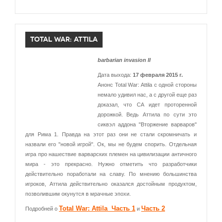
TOTAL WAR: ATTILA
barbarian invasion II
Дата выхода:
17 февраля 2015 г.
Анонс Total War: Attila с одной стороны
немало удивил нас, а с другой еще раз
доказал, что СА идет проторенной
дорожкой. Ведь Аттила по сути это
сиквэл аддона "Вторжение варваров"
для Рима 1. Правда на этот раз они не стали скромничать и
назвали его "новой игрой". Ок, мы не будем спорить. Отдельная
игра про нашествие варварских племен на цивилизации античного
мира - это прекрасно. Нужно отметить что разработчики
действительно поработали на славу. По мнению большинства
игроков, Аттила действительно оказался достойным продуктом,
позволившим окунутся в мрачные эпохи.
Total War: Attila Часть 1
Часть 2
Подробней о
и