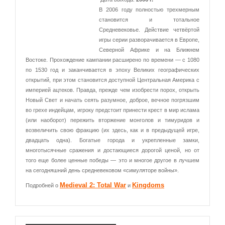
В 2006 году полностью трехмерным
становится и тотальное
Средневековье. Действие четвёртой
игры серии разворачивается в Европе,
Северной Африке и на Ближнем
Востоке. Прохождение кампании расширено по времени — с 1080
по 1530 год и заканчивается в эпоху Великих географических
открытий, при этом становится доступной Центральная Америка с
империей ацтеков. Правда, прежде чем изобрести порох, открыть
Новый Свет и начать сеять разумное, доброе, вечное погрязшим
во грехе индейцам, игроку предстоит принести крест в мир ислама
(или наоборот) пережить вторжение монголов и тимуридов и
возвеличить свою фракцию (их здесь, как и в предыдущей игре,
двадцать одна). Богатые города и укрепленные замки,
многотысячные сражения и достающиеся дорогой ценой, но от
того еще более ценные победы — это и многое другое в лучшем
на сегодняшний день средневековом «симуляторе войны».
Medieval 2: Total War
Kingdoms
Подробней о
и