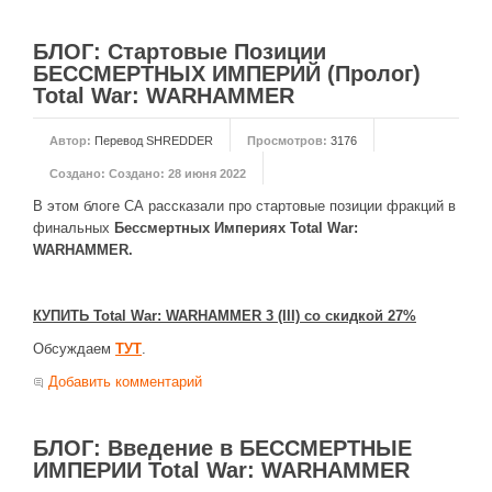
Новое время
Крестовые походы
БЛОГ: Стартовые Позиции
БЕССМЕРТНЫХ ИМПЕРИЙ (Пролог)
Античность
Total War: WARHAMMER
Средние века
Автор:
Перевод SHREDDER
Просмотров:
3176
Создано:
Создано: 28 июня 2022
В этом блоге СА рассказали про стартовые позиции фракций в
финальных
Бессмертных Империях
Total War:
WARHAMMER.
КУПИТЬ Total War: WARHAMMER 3 (III) со скидкой 27%
Обсуждаем
ТУТ
.
Добавить комментарий
БЛОГ: Введение в БЕССМЕРТНЫЕ
ИМПЕРИИ Total War: WARHAMMER