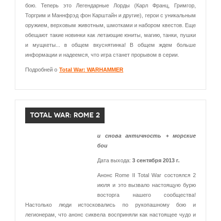
бою. Теперь это Легендарные Лорды (Карл Франц, Гримгор,
Торгрим и Маннфрэд фон Карштайн и другие), герои с уникальным
оружием, верховым животным, шмотками и набором квестов. Еще
обещают такие новинки как летающие юниты, магию, танки, пушки
и мущкеты... в общем вкуснятинка! В общем ждем больше
информации и надеемся, что игра станет прорывом в серии.
Подробней о
Total War: WARHAMMER
TOTAL WAR: ROME 2
и снова античность + морские
бои
Дата выхода:
3 сентября 2013 г.
Анонс Rome II Total War состоялся 2
июля и это вызвало настоящую бурю
восторга нашего сообщества!
Настолько люди истосковались по рукопашному бою и
легионерам, что анонс сиквела восприняли как настоящее чудо и