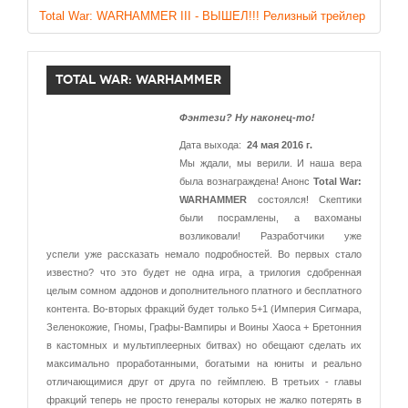
Total War: WARHAMMER III - ВЫШЕЛ!!! Релизный трейлер
TOTAL WAR: WARHAMMER
Фэнтези? Ну наконец-то!
Дата выхода:
24 мая 2016 г.
Мы ждали, мы верили. И наша вера
была вознаграждена! Анонс
Total War:
WARHAMMER
состоялся! Скептики
были посрамлены, а вахоманы
возликовали! Разработчики уже
успели уже рассказать немало подробностей. Во первых стало
известно? что это будет не одна игра, а трилогия сдобренная
целым сомном аддонов и дополнительного платного и бесплатного
контента. Во-вторых фракций будет только 5+1 (Империя Сигмара,
Зеленокожие, Гномы, Графы-Вампиры и Воины Хаоса + Бретонния
в кастомных и мультиплеерных битвах) но обещают сделать их
максимально проработанными, богатыми на юниты и реально
отличающимися друг от друга по геймплею. В третьих - главы
фракций теперь не просто генералы которых не жалко потерять в