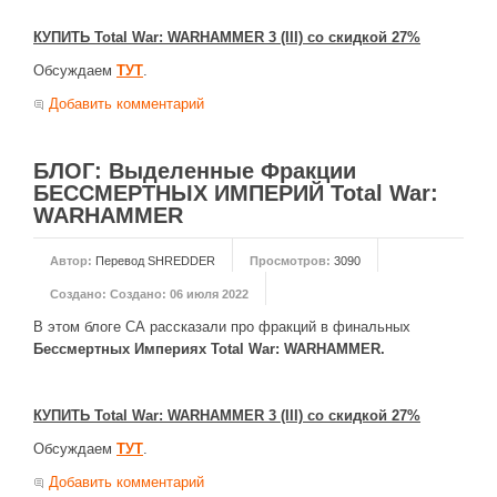
ДРУГИЕ ИГРЫ
КУПИТЬ Total War: WARHAMMER 3 (III) со скидкой 27%
Серия игр Mount and Blade
Обсуждаем
ТУТ
.
Добавить комментарий
Вселенные Warhammer
Warhammer 40.000: Dawn of War
БЛОГ: Выделенные Фракции
Серия игр «История войн»
БЕССМЕРТНЫХ ИМПЕРИЙ Total War:
Серия игр «King Arthur»
WARHAMMER
КРЕАТИВ
Автор:
Перевод SHREDDER
Просмотров:
3090
Творчество СиЧевиков
Создано:
Создано: 06 июля 2022
Блоги о рыбалке
В этом блоге СА рассказали про фракций в финальных
Бессмертных Империях
Total War: WARHAMMER.
Черный Гетман (роман)
ИСТОРИЯ
КУПИТЬ Total War: WARHAMMER 3 (III) со скидкой 27%
Загадки и тайны истории
Обсуждаем
ТУТ
.
Наше время
Добавить комментарий