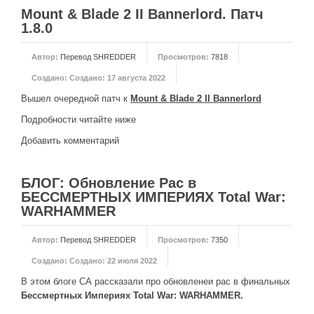
Mount & Blade 2 II Bannerlord. Патч
НОВОСТИ
1.8.0
Общие новости
Автор:
Перевод SHREDDER
Просмотров:
7818
Новости Total War: WARHAMMER
Создано:
Создано: 17 августа 2022
Новости Total War: Attila
Вышел очередной патч к
Mount & Blade 2 II Bannerlord
Новости Total War: Rome 2
Подробности читайте ниже
ОБЩИЕ СТАТЬИ
Добавить комментарий
ФОРУМ
БЛОГ: Обновление Рас в
БЕССМЕРТНЫХ ИМПЕРИЯХ Total War:
МОДЫ
WARHAMMER
Моддинг ROME 2
Автор:
Перевод SHREDDER
Просмотров:
7350
Моддинг Empire
Создано:
Создано: 22 июля 2022
Моддинг Shogun 2
В этом блоге СА рассказали про обновленеи рас в финальных
Моддинг Napoleon
Бессмертных Империях
Total War: WARHAMMER.
Моддинг MEDIEVAL 2