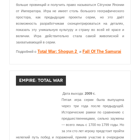
больше провинций и получить право называться Сёгуном Японии
от Императора. Игра не имеет столь большого географического
простора, как предыдущие проекты серии, но это даёт
возможность разработчикам сконцентрироваться на деталях,
показать эту уникальную культуру и страну во всей её красе и
величии. Игра действительно стала самой живописной и
захватывающей в серии.
Total War: Shogun 2
Fall Of The Samurai
Подробней о
и
EMPIRE: TOTAL WAR
Дата выхода:
2009 г.
Пятая игра серии была выпущена
через три года после предыдущей.
Исторические рамки по сравнению с
предшественницами, сильно заужены
— всего лишь с 1700 по 1799 годы. Но
за эти сто лет игроку предстоит пройти
нелегкий путь побед и поражений, приняв участие в очередном