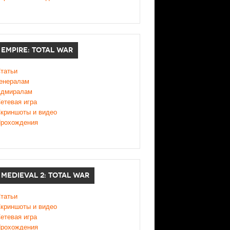
EMPIRE: TOTAL WAR
татьи
енералам
дмиралам
етевая игра
криншоты и видео
рохождения
MEDIEVAL 2: TOTAL WAR
татьи
криншоты и видео
етевая игра
рохождения