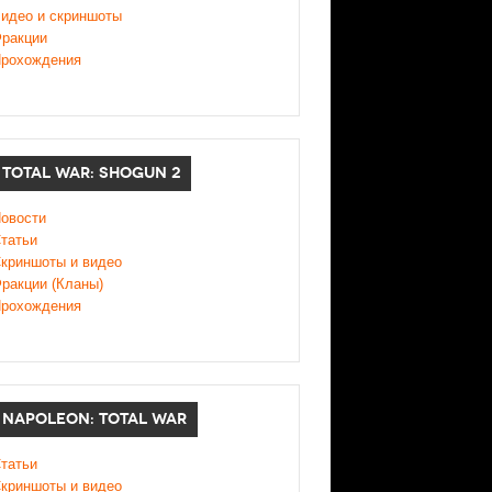
идео и скриншоты
ракции
рохождения
TOTAL WAR: SHOGUN 2
овости
татьи
криншоты и видео
ракции (Кланы)
рохождения
NAPOLEON: TOTAL WAR
татьи
криншоты и видео