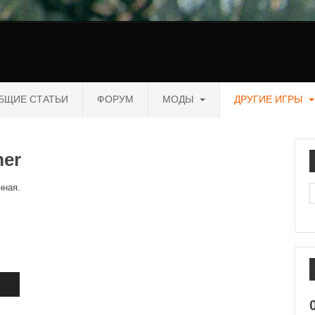
БЩИЕ СТАТЬИ
ФОРУМ
МОДЫ
ДРУГИЕ ИГРЫ
er
нная.
П