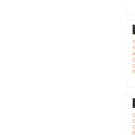
С
Г
А
С
С
П
С
С
С
П