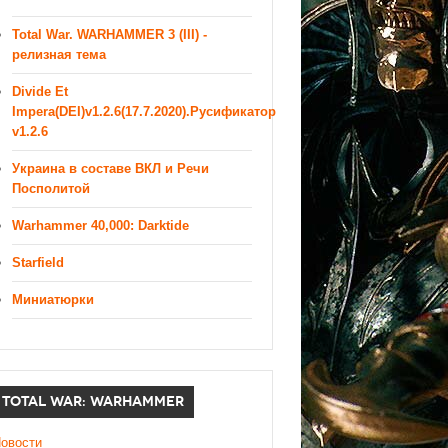
Total War. WARHAMMER 3 (III) -
релизная тема
Divide Et
Impera(DEI)v1.2.6(17.7.2020).Русификатор
v1.2.6
Украина в составе ВКЛ и Речи
Посполитой
Warhammer 40,000: Darktide
Starfield
Миниатюрки
TOTAL WAR: WARHAMMER
овости