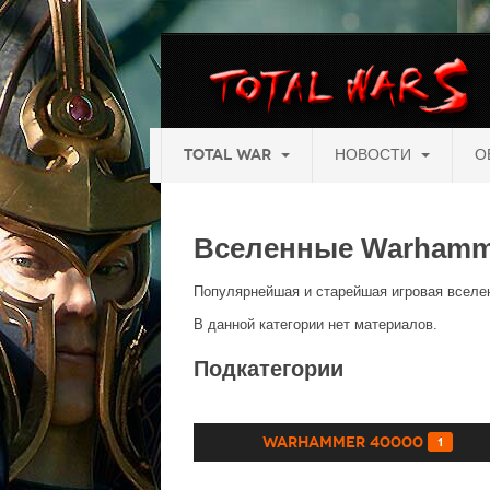
TOTAL WAR
НОВОСТИ
О
Вселенные Warhamm
Популярнейшая и старейшая игровая вселе
В данной категории нет материалов.
Подкатегории
Warhammer 40000
1