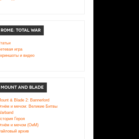
ROME: TOTAL WAR
татьи
етевая игра
криншоты и видео
MOUNT AND BLADE
ount & Blade 2: Bannerlord
гнём и мечом: Великие Битвы
arband
стория Героя
гнём и мечом (ОиМ)
айловый архив