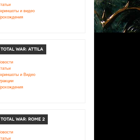
татьи
криншоты и видео
рохождения
TOTAL WAR: ATTILA
овости
татьи
криншоты и Видео
ракции
рохождения
TOTAL WAR: ROME 2
овости
татьи