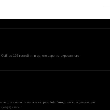
| Сейчас 126 гостей и ни одного зарегистрированного
криншоты и новости по играм серии
Total War
, а также модификации
(моды) к ним.