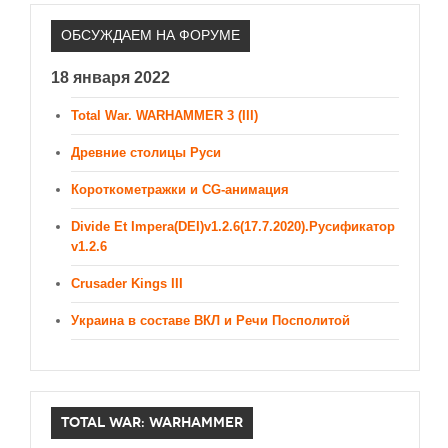
ДРУГИЕ ИГРЫ
ОБСУЖДАЕМ НА ФОРУМЕ
Серия игр Mount and Blade
18 января 2022
Вселенные Warhammer
Total War. WARHAMMER 3 (III)
Warhammer 40.000: Dawn of War
Древние столицы Руси
Серия игр «История войн»
Серия игр «King Arthur»
Короткометражки и CG-анимация
КРЕАТИВ
Divide Et Impera(DEI)v1.2.6(17.7.2020).Русификатор
v1.2.6
Творчество СиЧевиков
Crusader Kings III
Блоги о рыбалке
Черный Гетман (роман)
Украина в составе ВКЛ и Речи Посполитой
ИСТОРИЯ
Загадки и тайны истории
TOTAL WAR: WARHAMMER
Наше время