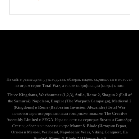
На сайте размещены руководства, обзоры, видео, скриншоты и новости
по играм серии
Total War
, а также модификации (моды) к ним.
Three Kingdoms, Warhammer (1,2,3), Attila, Rome 2, Shogun 2 (Fall of
the Samurai), Napoleon, Empire (The Warpath Campaign), Medieval 2
(Kingdoms) и Rome
(
Barbarian Invasion
,
Alexander
)
Total War
являются зарегистрированными товарными знаками
The Creative
Assembly Limited
и
SEGA
. Игра по сети на серверах
Steam
и
GameSpy
.
Статьи, обзоры и новости к игре
Mount & Blade
(
История Героя
,
Огнём и Мечом
,
Warband, Napoleonic Wars, Viking Conquest, На
Крибы!, Mount & Blade 2 II Bannerlord
)