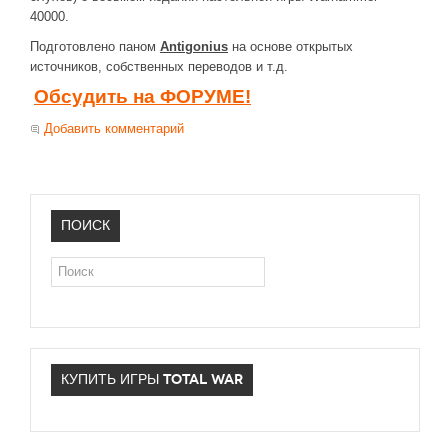
40000.
НОВОСТИ
Подготовлено паном
Antigonius
на основе открытых
источников, собственных переводов и т.д.
Общие новости
Обсудить на ФОРУМЕ!
Новости Total War: WARHAMMER
Добавить комментарий
Новости Total War: Attila
Новости Total War: Rome 2
ОБЩИЕ СТАТЬИ
ПОИСК
ФОРУМ
Поиск
МОДЫ
Моддинг ROME 2
Моддинг Empire
Моддинг Shogun 2
КУПИТЬ ИГРЫ TOTAL WAR
Моддинг Napoleon
Моддинг MEDIEVAL 2