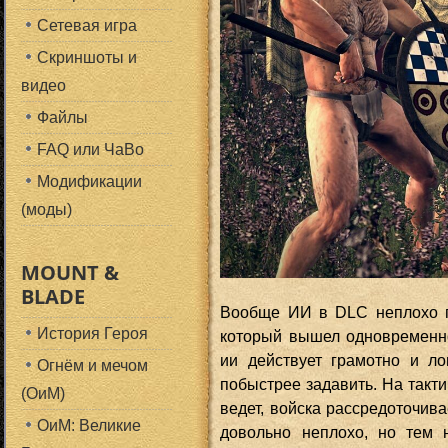
Сетевая игра
Скриншоты и
видео
Файлы
FAQ или ЧаВо
Модификации
(моды)
MOUNT &
BLADE
Вообще ИИ в DLC неплохо п
История Героя
который вышел одновременно
ии действует грамотно и ло
Огнём и мечом
побыстрее задавить. На такти
(ОиМ)
ведет, войска рассредоточив
ОиМ: Великие
довольно неплохо, но тем