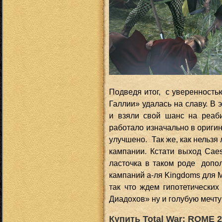
Подведя итог, с уверенность
Галлии» удалась на славу. В 
и взяли свой шанс на реаб
работало изначально в ориги
улучшено. Так же, как нельзя
кампании. Кстати выход Caes
ласточка в таком роде допол
кампаний а-ля Kingdoms для M
так что ждем гипотетически
Диадохов» ну и голубую мечту
Купить Total War: ROME 2