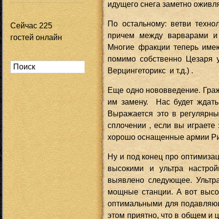
идущего снега заметно оживля
По остальному: ветви техн
Сейчас 225
причем между варварами и 
гостей онлайн
Многие фракции теперь имею
помимо собственно Цезаря 
Верцингеторикс и т.д.) .
Еще одно нововведение. Граж
им замену. Нас будет ждать
Выражается это в регулярн
сплочении , если вы играет
хорошо оснащенные армии Р
Ну и под конец про оптимиза
высокими и ультра настро
выявлено следующее. Ультра
мощные станции. А вот высо
оптимальными для подавляющ
этом приятно, что в общем и 