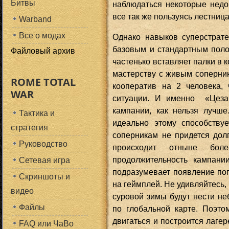
Битвы
наблюдаться некоторые недо
все так же пользуясь лестниц
Warband
Все о модах
Однако навыков суперстрате
базовым и стандартным поло
Файловый архив
частенько вставляет палки в к
мастерству с живым сопернико
ROME TOTAL
кооператив на 2 человека,
WAR
ситуации. И именно «Цеза
кампании, как нельзя лучш
Тактика и
идеально этому способству
стратегия
соперникам не придется долг
Руководство
происходит отныне бол
продолжительность кампани
Сетевая игра
подразумевает появление по
Скриншоты и
на геймплей. Не удивляйтесь,
видео
суровой зимы будут нести н
Файлы
по глобальной карте. Поэт
двигаться и построится лаге
FAQ или ЧаВо