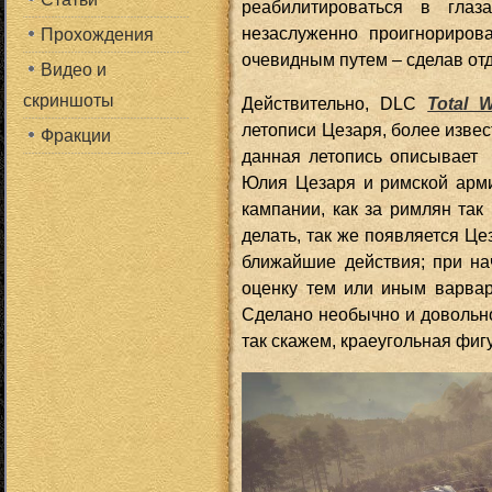
реабилитироваться в гла
незаслуженно проигнориро
Прохождения
очевидным путем – сделав от
Видео и
скриншоты
Действительно, DLC
Total 
летописи Цезаря, более извес
Фракции
данная летопись описывает 
Юлия Цезаря и римской арми
кампании, как за римлян так 
делать, так же появляется Це
ближайшие действия; при на
оценку тем или иным варвар
Сделано необычно и довольно 
так скажем, краеугольная фиг