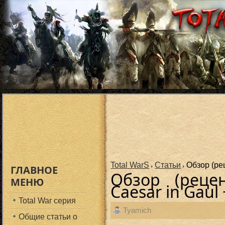
Total WarS
Статьи
Обзор (рец
ГЛАВНОЕ
Обзор (реце
МЕНЮ
Caesar in Gaul
Total War серия
Tyamich
Общие статьи о