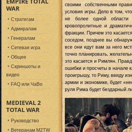
EMPIRE TOTAL
своими собственными правил
WAR
условия игры. Дело в том, ч
не более одной области 
Стратегам
кровопролитные и драмати
Адмиралам
фракции. Причем это касаетс
Генералам
соседом, позднее вы обнаруж
все они идут вам за него мст
Сетевая игра
точно планировать, желательн
Общее
это касается и Римлян. Прав
Скриншоты и
ошибки и просчеты в начале 
видео
проигрышу, то Риму, ввиду из
армии и экономике, будет «не
FAQ или ЧаВо
руля Рима будет бездарный лид
MEDIEVAL 2
TOTAL WAR
Руководство
Ветеранам M2TW