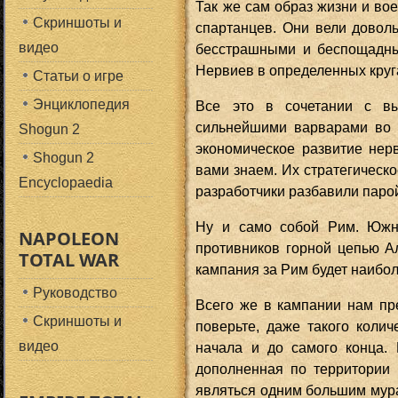
Так же сам образ жизни и в
Cкриншоты и
спартанцев. Они вели довол
видео
бесстрашными и беспощадным
Нервиев в определенных круг
Статьи о игре
Энциклопедия
Все это в сочетании с в
сильнейшими варварами во 
Shogun 2
экономическое развитие не
Shogun 2
вами знаем. Их стратегическо
Encyclopaedia
разработчики разбавили паро
Ну и само собой Рим. Южн
NAPOLEON
противников горной цепью А
TOTAL WAR
кампания за Рим будет наибо
Руководство
Всего же в кампании нам пре
Скриншоты и
поверьте, даже такого колич
видео
начала и до самого конца.
дополненная по территории 
являться одним большим мура