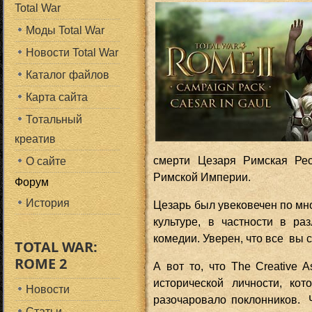
Total War
Моды Total War
Новости Total War
Каталог файлов
Карта сайта
Тотальный
креатив
смерти Цезаря Римская Рес
О сайте
Римской Империи.
Форум
История
Цезарь был увековечен по мно
культуре, в частности в ра
комедии. Уверен, что все вы 
TOTAL WAR:
ROME 2
А вот то, что The Creative
исторической личности, ко
Новости
разочаровало поклонников. 
Статьи