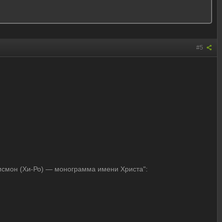
#5
исмон (Хи-Ро) — монограмма имени Христа":