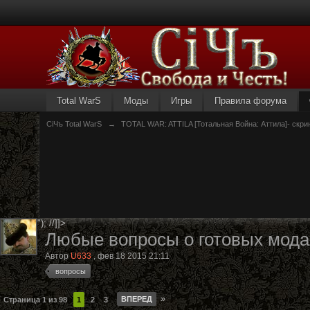
Total WarS
Моды
Игры
Правила форума
СiЧъ Total WarS
→
TOTAL WAR: ATTILA [Тотальная Война: Аттила]- скри
"); //]]>
Любые вопросы о готовых мода
Автор
U633
,
фев 18 2015 21:11
вопросы
»
ВПЕРЕД
Страница 1 из 98
1
2
3