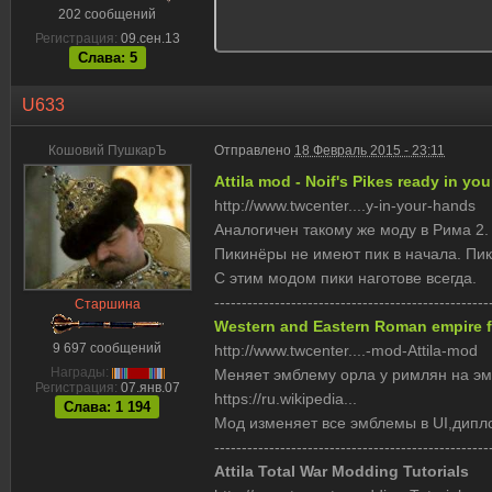
202 сообщений
Регистрация:
09.сен.13
Слава: 5
U633
Кошовий ПушкарЪ
Отправлено
18 Февраль 2015 - 23:11
Attila mod - Noif's Pikes ready in yo
http://www.twcenter....y-in-your-hands
Аналогичен такому же моду в Рима 2.
Пикинёры не имеют пик в начала. Пик
С этим модом пики наготове всегда.
--------------------------------------------------
Старшина
Western and Eastern Roman empire fl
9 697 сообщений
http://www.twcenter....-mod-Attila-mod
Награды:
Меняет эмблему орла у римлян на эм
Регистрация:
07.янв.07
https://ru.wikipedia...
Слава: 1 194
Мод изменяет все эмблемы в UI,дипло
--------------------------------------------------
Attila Total War Modding Tutorials