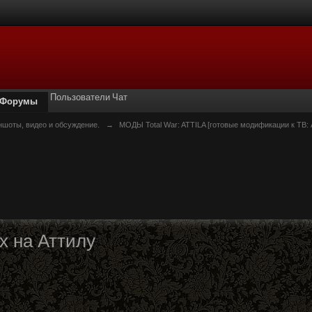
Пользователи
Чат
Форумы
ншоты, видео и обсуждение.
→
МОДЫ Total War: ATTILA [готовые модификации к ТВ: 
х на Аттилу