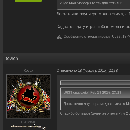
А где Mod Manager взять для Аттилы?
Достаточно лаунчера модов стима, а 
Кидаете в дату игры любые моды и ак
Сообщение отредактировал U633: 18 Фе
tevich
Козак
Отправлено
18 Февраль 2015 - 22:38
U633 сказал(а) Feb 18 2015, 23:28:
Достаточно лаунчера модов стима, а Mo
Спасибо большое.Зачем же я весь Рим 2 
CиЧевик