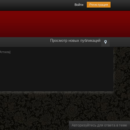
Войти
Регистрация
Просмотр новых публикаций
Аттила]
Авторизуйтесь для ответа в теме