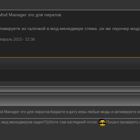
Mod Manager это для пиратов.
тивируете их галочкой в мод-менеджере стима ,он же лаунчер модо
враль 2015 - 22:36
d Manager это для пиратов.Кидаете в дату игры любые моды и активируете и
с мод менеджером сидел?)))Хотя там наглядней чтоли.
Пошел проверять 