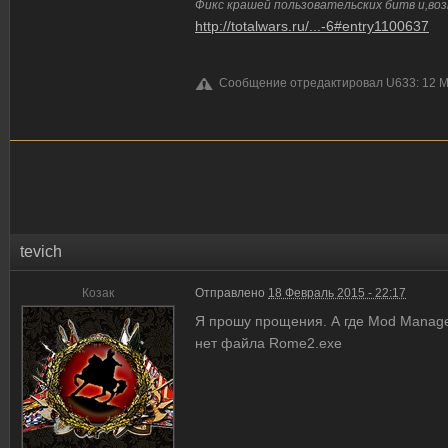
Фикс крашей пользовательских битв и,воз
http://totalwars.ru/...-6#entry1100637
Сообщение отредактировал U633: 12 Ма
tevich
Козак
Отправлено
18 Февраль 2015 - 22:17
Я прошу прощения. А где Mod Manager
нет файла Rome2.exe