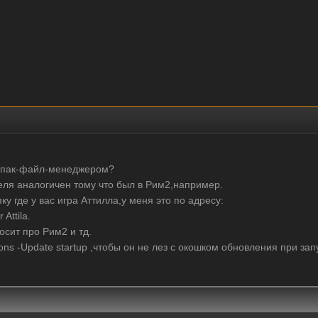
с пак-файл-менеджером?
теля аналогичен тому что был в Рим2,например.
у где у вас игра Аттилла,у меня это по адресу:
Attila.
осит про Рим2 и тд.
ons -Update startup ,чтобы он не лез с окошком обновления при зап