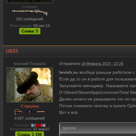
CиЧевик
202 сообщений
Регистрация:
09.сен.13
Слава: 5
U633
Кошовий ПушкарЪ
Отправлено
18 Февраль 2015 - 22:28
tevich
,вы вообще раньше работали 
Если да,то он в работе для пользова
Запускаете менеджер. Указываете папк
D:\Steam\SteamApps\common\Total War 
Далее ничего не указываете что он пр
Потом снимаете галочку в пункте Opti
Старшина
Вот и всё.
9 697 сообщений
Награды:
Цитата
Регистрация:
07.янв.07
Слава: 1 194