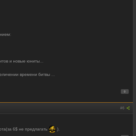
анием:
итов и новые юниты...
личении времени битвы ...
0
#6
ота(за 6$ не предлагать
).