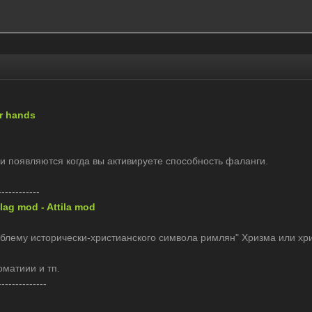
ur hands
и появляются когда вы активируете способность фаланги.
------------
ag mod - Attila mod
блему исторически-христианского символа римлян" Хризма или хр
матиии и тп.
--------------