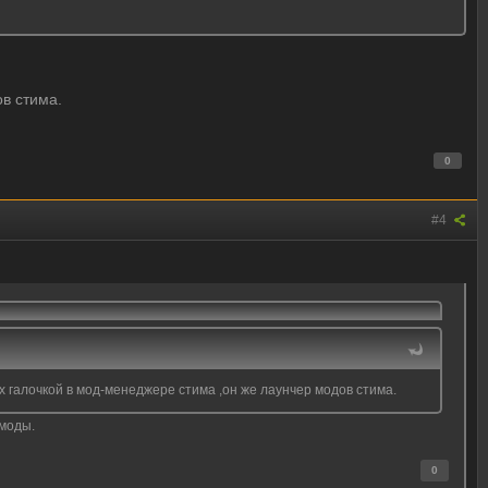
в стима.
0
#4
х галочкой в мод-менеджере стима ,он же лаунчер модов стима.
моды.
0