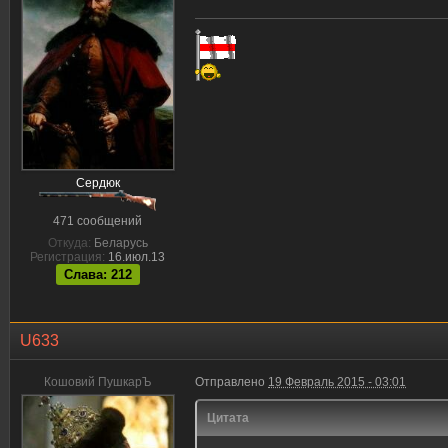
Сердюк
471 сообщений
Откуда:
Беларусь
Регистрация:
16.июл.13
Слава: 212
U633
Кошовий ПушкарЪ
Отправлено
19 Февраль 2015 - 03:01
Цитата