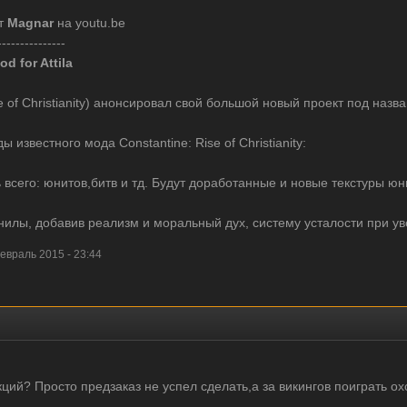
от
Magnar
на youtu.be
---------------
d for Attila
se of Christianity) анонсировал свой большой новый проект под назв
известного мода Constantine: Rise of Christianity:
 всего: юнитов,битв и тд. Будут доработанные и новые текстуры юн
лы, добавив реализм и моральный дух, систему усталости при уве
враль 2015 - 23:44
ций? Просто предзаказ не успел сделать,а за викингов поиграть ох