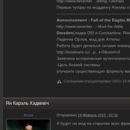
http://www.twcenter....dding-Tutorials
Первые туторы по моддингу Атиллы 
--------------------------------------------------
Announcement - Fall of the Eagles Mo
http://www.twcenter....-Mod-for-Attila
Dresden
(лидер DEI и Constantine: Ri
Падение Орлов, мод для Аттилы.
Работа будет делаться силами команды 
http://totalwars.ru/...p...t=0&start=0
Заявлена историческая аутентичность
-Цель боевой системы:
улучшить существующую формулу вани
Сообщение отредактировал U633: 18 Фе
Ян Караль Хадкевіч
Козак
Отправлено
19 Февраль 2015 - 02:32
А будет ли мод на открытие всех фрак