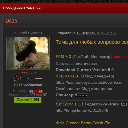
Сообщений в теме: 970
U633
Кошовий ПушкарЪ
Отправлено
18 Февраль 2015 - 21:11
Тема для любых вопросов св
PFM 5.0
(ПакФайлМенеджер)
-новая ве
Загрузка автоматическая.
Download Current Version 5.0
Старшина
(Мод менеджер)
MOD MANAGER
https://sourceforge....latest/download
9 697 сообщений
Особенности
Мод
менеджера:
Награды:
Спойлер
Регистрация:
07.янв.07
Слава: 1 194
Esf Editor 1.1.1
(Редактор сейвов и тд.)
http://tempfile.ru/file/3119648
Attila Custom Battle Crash Fix