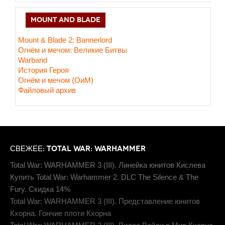
MOUNT AND BLADE
Mount & Blade 2: Bannerlord
Огнём и мечом: Великие Битвы
Warband
История Героя
Огнём и мечом (ОиМ)
Файловый архив
СВЕЖЕЕ: TOTAL WAR: WARHAMMER
Total War: WARHAMMER 3 (III). Линейка юнитов Кислева
Купить Total War: Warhammer 2. DLC The Silence & The
Fury. Скидка 14%
Total War: WARHAMMER 3 (III). Представление юнитов
Кхорна. Гончие плоти Кхорна