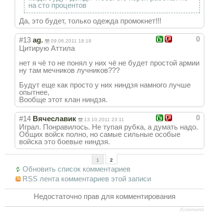
на сто процентов
Да, это будет, только одежда промокнет!!!
0
#13
ag.
09.06.2011 18:19
Цитирую Аттила
нет я чё то не понял у них чё не будет простой армии
ну там мечников лучников???
Будут еще как просто у них ниндзя намного лучше
опытнее,
Вообще этот клан ниндзя.
0
#14
Вячеславик
13.10.2011 23:11
Играл. Понравилось. Не тупая рубка, а думать надо.
Общих войск полно, но самые сильные особые
войска это боевые ниндзя.
1
2
Обновить список комментариев
RSS лента комментариев этой записи
Недостаточно прав для комментирования
JComments