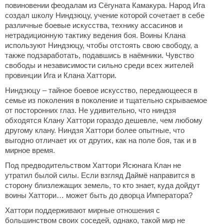
повиновении феодалам из Сёгуната Камакура. Народ Ига
ДРУГИЕ ИГРЫ
создал школу Ниндзюцу, учение которой сочетает в себе
различные боевые искусства, технику ассасинов и
Серия игр Mount and Blade
нетрадиционную тактику ведения боя. Воины Клана
используют Ниндзюцу, чтобы отстоять свою свободу, а
Вселенные Warhammer
также подзаработать, подавшись в наёмники. Чувство
Warhammer 40.000: Dawn of War
свободы и независимости сильно среди всех жителей
провинции Ига и Клана Хаттори.
Серия игр «История войн»
Ниндзюцу – тайное боевое искусство, передающееся в
Серия игр «King Arthur»
семье из поколения в поколение и тщательно скрываемое
от посторонних глаз. Не удивительно, что ниндзя
КРЕАТИВ
обходятся Клану Хаттори гораздо дешевле, чем любому
Творчество СиЧевиков
другому клану. Ниндзя Хаттори более опытные, что
выгодно отличает их от других, как на поле боя, так и в
Блоги о рыбалке
мирное время.
Черный Гетман (роман)
Под предводительством Хаттори Ясюнага Клан не
утратил былой силы. Если взгляд Даймё направится в
ИСТОРИЯ
сторону близлежащих земель, то кто знает, куда дойдут
воины Хаттори… может быть до дворца Императора?
Загадки и тайны истории
Хаттори поддерживают мирные отношения с
Наше время
большинством своих соседей, однако, такой мир не