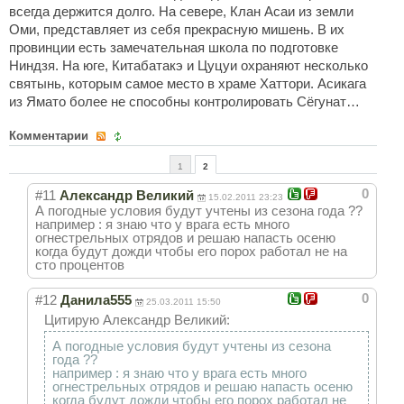
Новое время
всегда держится долго. На севере, Клан Асаи из земли
Оми, представляет из себя прекрасную мишень. В их
Крестовые походы
провинции есть замечательная школа по подготовке
Античность
Ниндзя. На юге, Китабатакэ и Цуцуи охраняют несколько
святынь, которым самое место в храме Хаттори. Асикага
Средние века
из Ямато более не способны контролировать Сёгунат…
Комментарии
1
2
0
#11
Александр Великий
15.02.2011 23:23
А погодные условия будут учтены из сезона года ??
например : я знаю что у врага есть много
огнестрельных отрядов и решаю напасть осеню
когда будут дожди чтобы его порох работал не на
сто процентов
0
#12
Данила555
25.03.2011 15:50
Цитирую Александр Великий:
А погодные условия будут учтены из сезона
года ??
например : я знаю что у врага есть много
огнестрельных отрядов и решаю напасть осеню
когда будут дожди чтобы его порох работал не