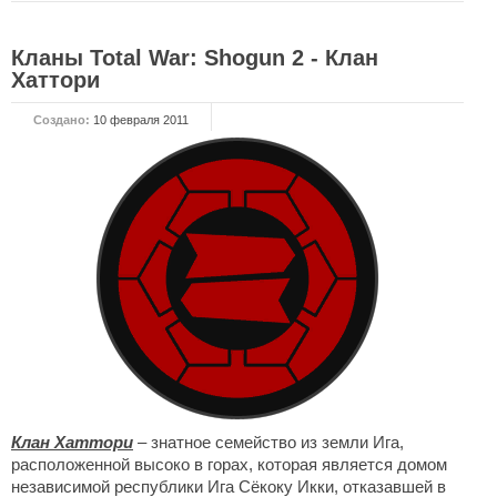
НОВОСТИ
Кланы Total War: Shogun 2 - Клан
Хаттори
Общие новости
Новости Total War: WARHAMMER
Создано:
10 февраля 2011
Новости Total War: Attila
Новости Total War: Rome 2
ОБЩИЕ СТАТЬИ
ФОРУМ
МОДЫ
Моддинг ROME 2
Моддинг Empire
Моддинг Shogun 2
Клан Хаттори
– знатное семейство из земли Ига,
Моддинг Napoleon
расположенной высоко в горах, которая является домом
независимой республики Ига Сёкоку Икки, отказавшей в
Моддинг MEDIEVAL 2