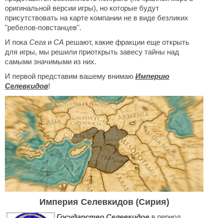
оригинальной версии игры), но которые будут
ДРУГИЕ ИГРЫ
присутствовать на карте компании не в виде безликих
"ребелов-повстанцев".
Серия игр Mount and Blade
И пока
Сега
и
СА
решают, какие фракции еще открыть
Вселенные Warhammer
для игры, мы решили приоткрыть завесу тайны над
Warhammer 40.000: Dawn of War
самыми значимыми из них.
И первой представим вашему внимаю
Серия игр «История войн»
Империю
Селевкидов
!
Серия игр «King Arthur»
КРЕАТИВ
Творчество СиЧевиков
Блоги о рыбалке
Черный Гетман (роман)
ИСТОРИЯ
Загадки и тайны истории
Империя Селевкидов (Сирия)
Наше время
Государство Селевкидов
в период