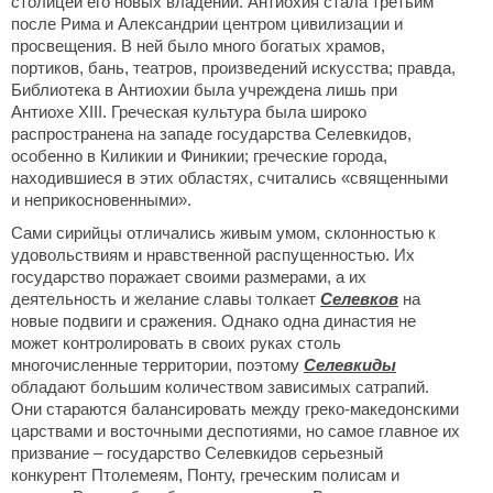
столицей его новых владений. Антиохия стала третьим
после Рима и Александрии центром цивилизации и
просвещения. В ней было много богатых храмов,
портиков, бань, театров, произведений искусства; правда,
Библиотека в Антиохии была учреждена лишь при
Антиохе XIII. Греческая культура была широко
распространена на западе государства Селевкидов,
особенно в Киликии и Финикии; греческие города,
находившиеся в этих областях, считались «священными
и неприкосновенными».
Сами сирийцы отличались живым умом, склонностью к
удовольствиям и нравственной распущенностью. Их
государство поражает своими размерами, а их
деятельность и желание славы толкает
Селевков
на
новые подвиги и сражения. Однако одна династия не
может контролировать в своих руках столь
многочисленные территории, поэтому
Селевкиды
обладают большим количеством зависимых сатрапий.
Они стараются балансировать между греко-македонскими
царствами и восточными деспотиями, но самое главное их
призвание – государство Селевкидов серьезный
конкурент Птолемеям, Понту, греческим полисам и