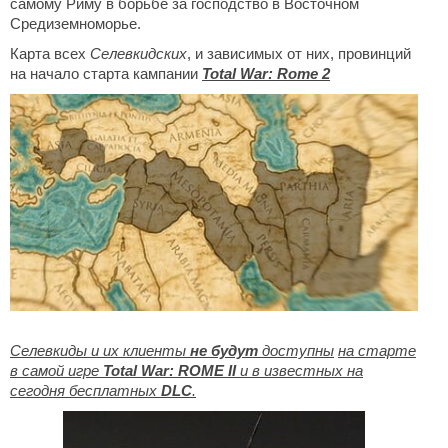
самому Риму в борьбе за господство в Восточном
Средиземноморье.
Карта всех
Селевкидских
, и зависимых от них, провинций
на начало старта кампании
Total War
: Rome 2
Селевкиды и их клиенты
не будут
доступны
на старте
в самой игре
Total War: ROME II
и в известных на
сегодня бесплатных
DLC
.