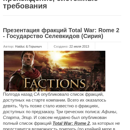
требования
НОВОСТИ
Общие новости
Презентация фракций Total War: Rome 2
Новости Total War: WARHAMMER
- Государство Селевкидов (Сирия)
Новости Total War: Attila
Автор:
Haiduc & Горыныч
Создано:
22 июля 2013
Новости Total War: Rome 2
ОБЩИЕ СТАТЬИ
ФОРУМ
МОДЫ
Моддинг ROME 2
Полгода назад
СА
опубликовало список фракций,
доступных на старте компании. Всего их оказалось
Моддинг Empire
девять. Чуть позже стало известно о фракциях,
Моддинг Shogun 2
доступных по предзаказу. Три греческих полиса:
Афины
,
Спарта
,
Эпир
. И совсем недавно был опубликован
Моддинг Napoleon
полный список фракций
Total War: Rome 2
, за которых не
Моддинг MEDIEVAL 2
представится возможность поиграть (по крайней мере в