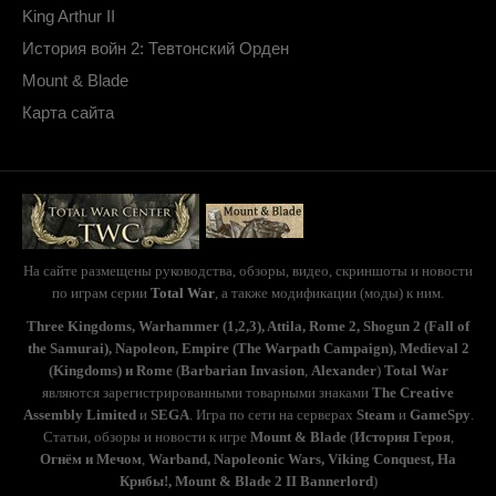
King Arthur II
История войн 2: Тевтонский Орден
Mount & Blade
Карта сайта
На сайте размещены руководства, обзоры, видео, скриншоты и новости
по играм серии
Total War
, а также модификации (моды) к ним.
Three Kingdoms, Warhammer (1,2,3), Attila, Rome 2, Shogun 2 (Fall of
the Samurai), Napoleon, Empire (The Warpath Campaign), Medieval 2
(Kingdoms) и Rome
(
Barbarian Invasion
,
Alexander
)
Total War
являются зарегистрированными товарными знаками
The Creative
Assembly Limited
и
SEGA
. Игра по сети на серверах
Steam
и
GameSpy
.
Статьи, обзоры и новости к игре
Mount & Blade
(
История Героя
,
Огнём и Мечом
,
Warband, Napoleonic Wars, Viking Conquest, На
Крибы!, Mount & Blade 2 II Bannerlord
)