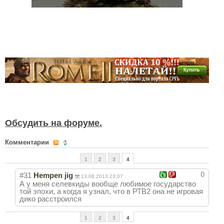
Обсудить на форуме.
Комментарии
1
2
3
4
0
#31
Hempen jig
13.08.2013 23:07
А у меня селевкиды вообще любимое государство
той эпохи, а когда я узнал, что в РТВ2 она не игровая
дико расстроился
1
2
3
4