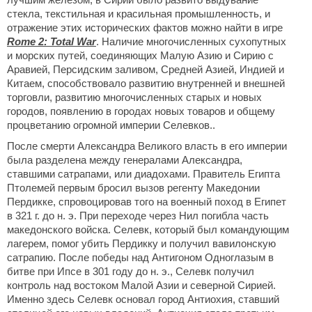
стекла, текстильная и красильная промышленность, и
отражение этих исторических фактов можно найти в игре
Rome 2: Total War
. Наличие многочисленных сухопутных
и морских путей, соединяющих Малую Азию и Сирию с
Аравией, Персидским заливом, Средней Азией, Индией и
Китаем, способствовало развитию внутренней и внешней
торговли, развитию многочисленных старых и новых
городов, появлению в городах новых товаров и общему
процветанию огромной империи Селевков..
После смерти Александра Великого власть в его империи
была разделена между генералами Александра,
ставшими сатрапами, или диадохами. Правитель Египта
Птолемей первым бросил вызов регенту Македонии
Пердикке, спровоцировав того на военный поход в Египет
в 321 г. до н. э. При переходе через Нил погибла часть
македонского войска. Селевк, который был командующим
лагерем, помог убить Пердикку и получил вавилонскую
сатрапию. После победы над Антигоном Одноглазым в
битве при Ипсе в 301 году до н. э., Селевк получил
контроль над востоком Малой Азии и северной Сирией.
Именно здесь Селевк основал город Антиохия, ставший