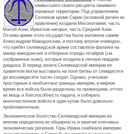
Новое время
наивысшего своего расцвета занимало
Крестовые походы
огромные территории. Под управлением
Селевков кроме Сирии (основной регион их
Античность
правления) входили Месопотамия, часть
Малой Азии, Иранское нагорье, часть Средней Азии.
Средние века
Основа армии этого государства была заложена самим
Александром Македонским, и поэтому вполне очевидно,
что хребет селевкидской армии составляли фаланги на
манер македонских и отборные отряды гетайров (
см.
изображение ниже
), которые входили в личную гвардию
диадоха. В период зенита Селевкидской империи ее
правители могли выставить на поле битвы от семидесяти
до восьмидесяти тысяч солдат. Однако, учитывая
просторные и необъятные границы империи, в мирное
время все войска были разделены по провинциям, оттого
их мощь и боеспособность падала, и собирать
многочисленное войско в один кулак было довольно
проблематичным.
Экономическое богатство Селевкидской империи во
многим определила ее обширность и занятие ключевых
экономических регионов. Горы Ирана снабжали империю
лучшим железом, в Сирии было развито выдувание