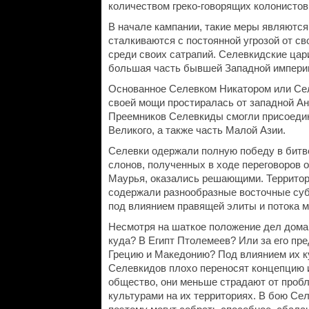
количеством греко-говорящих колонистов
В начале кампании, такие меры являются
сталкиваются с постоянной угрозой от с
среди своих сатрапий. Селевкидские цари
большая часть бывшей Западной империи
Основанное Селевком Никатором или Се
своей мощи простиралась от западной Ан
Преемников Селевкиды смогли присоедин
Великого, а также часть Малой Азии.
Селевки одержали полную победу в битве
слонов, полученных в ходе переговоров 
Маурья, оказались решающими. Территор
содержали разнообразные восточные суб
под влиянием правящей элиты и потока м
Несмотря на шаткое положение дел дома
куда? В Египт Птолемеев? Или за его п
Грецию и Македонию? Под влиянием их к
Селевкидов плохо переносят концепцию и
общество, они меньше страдают от проб
культурами на их территориях. В бою Се