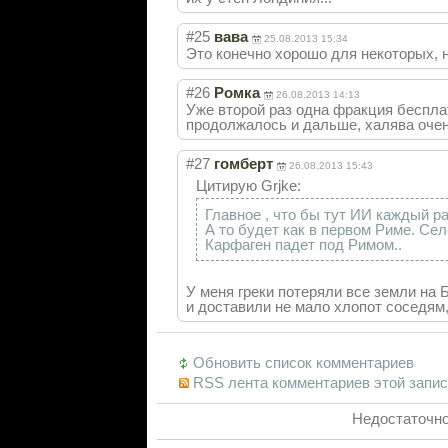
#25
вава
25.08.2013 15:34
Это конечно хорошо для некоторых, н
#26
Ромка
26.08.2013 14:13
Уже второй раз одна фракция бесплат
продолжалось и дальше, халява очен
#27
гомберт
26.08.2013 15:43
Цитирую Grjke:
Главное , что бы тут ИИ каждый ра
А то будет как в первом Риме. Се
Карфаген падет под Римом..
У меня греки потеряли все земли на
и доставили не мало хлопот соседям,
Обновить список комментариев
RSS лента комментариев этой запи
Недостаточно