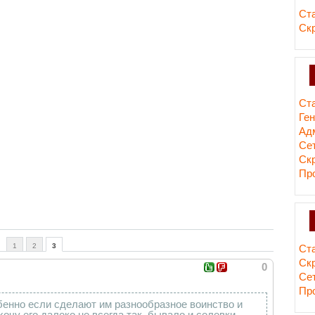
Ст
Ск
Ст
Ге
Ад
Сет
Ск
Пр
1
2
3
Ст
Ск
0
Сет
Пр
обенно если сделают им разнообразное воинство и
очу его далеко не всегда так. бывало и селевки