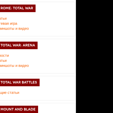
ROME: TOTAL WAR
атьи
евая игра
риншоты и видео
TOTAL WAR: ARENA
вости
атьи
риншоты и видео
TOTAL WAR BATTLES
щие статьи
MOUNT AND BLADE