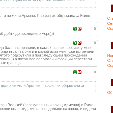
долго не жили.Армяне, Парфия их обгрызала ,а Египет
Ст
Сет
Ск
0
об дойти до последнего моря)))
0
гда балланс правили, в самых ранних версиях у меня
тогда играл за рим и в малой азии меня уже встречали
м чтото подкрутили и при следующем прохождении
Но
ломеи )) а потом все поломали и фракции перестали
Ст
ые границы...
Ск
0
и долго не жили.Армяне, Парфия их обгрызала ,а
Об
гран Великий (перекупленный принц Армении) в Риме,
пошли селевкидские слоны дальше на запад, и видели