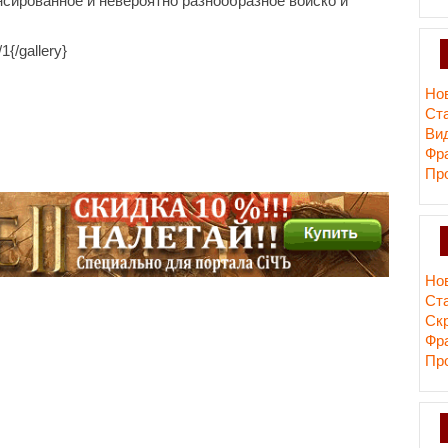
нсированное и невероятно разнообразное войско и
1{/gallery}
Но
Ст
Ви
Фр
Пр
Но
Ст
Cк
Фр
Пр