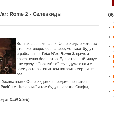
War: Rome 2 - Селевкиды
06
Вот так сюрприз парни! Селевкиды о которых
столько говорилось на форуме, таки будут
играбельны в
Total War: Rome 2
, причем
совершенно бесплатно! Единственный минус
- не сразу, в "к октябрю". Ну я думаю нам с
вами до того хватит кем покорить мир - и не
раз!
 с бесплатными Селевкидами в продаже появится
 Pack
" т.е. "Кочевник" и там будут Царские Скифы,
вод от
DEN Stark
)