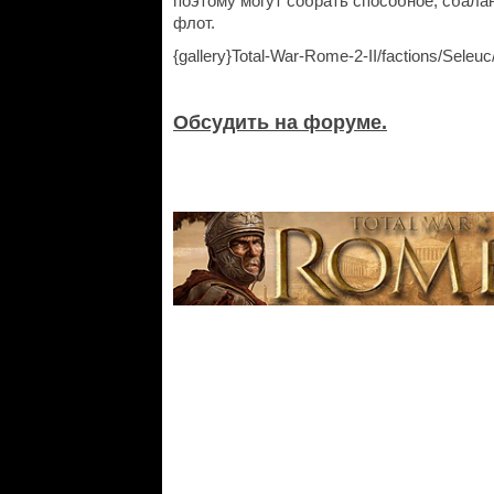
поэтому могут собрать способное, сбала
флот.
{gallery}Total-War-Rome-2-II/factions/Seleuc/
Обсудить на форуме.