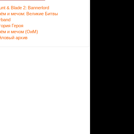
nt & Blade 2: Bannerlord
нём и мечом: Великие Битвы
rband
тория Героя
нём и мечом (ОиМ)
йловый архив