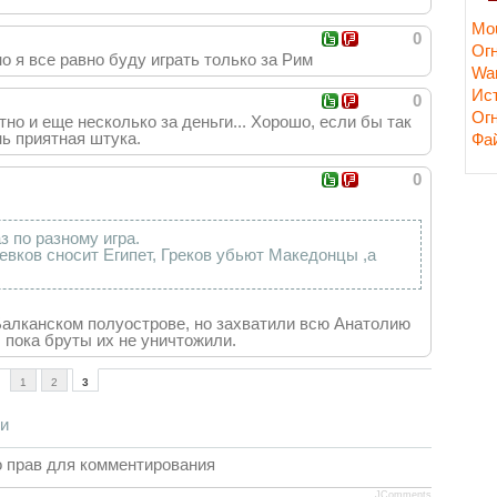
Mou
0
Ог
о я все равно буду играть только за Рим
Wa
Ис
0
Ог
но и еще несколько за деньги... Хорошо, если бы так
ь приятная штука.
Фа
0
з по разному игра.
левков сносит Египет, Греков убьют Македонцы ,а
 Балканском полуострове, но захватили всю Анатолию
 пока бруты их не уничтожили.
1
2
3
си
 прав для комментирования
JComments