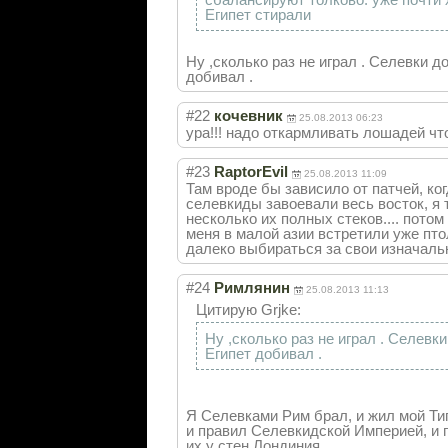
Египет стирали
Ну ,сколько раз не играл . Селевки 
добивал .
#22
кочевник
25.08.2013 06:23
ура!!! надо откармливать лошадей чт
#23
RaptorEvil
25.08.2013 11:09
Там вроде бы зависило от патчей, ко
селевкиды завоевали весь восток, я 
несколько их полных стеков.... пото
меня в малой азии встретили уже пто
далеко выбираться за свои изначальн
#24
Римлянин
25.08.2013 11:13
Цитирую Grjke:
Ну ,сколько раз не играл . Селевк
Египет добивал .
Я Селевками Рим брал, и жил мой Ти
и правил Селевкидской Империей, и 
их у стен Лондиния...