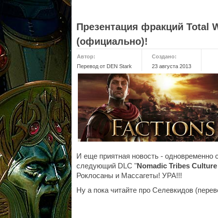
Презентация фракций Total 
(официально)!
Автор:
Создано:
Перевод от DEN Stark
23 августа 2013
И еще приятная новость - одновременно
следующий DLC "
Nomadic Tribes Culture
Роклосаны и Массагеты! УРА!!!
Ну а пока читайте про Селевкидов (пере