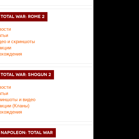
TOTAL WAR: ROME 2
вости
атьи
део и скриншоты
акции
охождения
TOTAL WAR: SHOGUN 2
вости
атьи
риншоты и видео
акции (Кланы)
охождения
NAPOLEON: TOTAL WAR