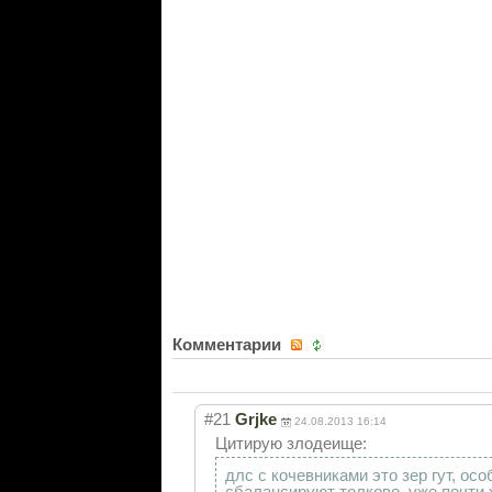
Комментарии
#21
Grjke
24.08.2013 16:14
Цитирую злодеище:
длс с кочевниками это зер гут, ос
сбалансируют толково. уже почти х