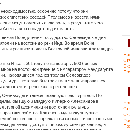
.
 необходимостью, особенно потому что они
воих египетских соседей Птолемеев и восстаниями
 еще могут поменять свою роль, в результате чего
 Александра попадет под их власть.
левком Победителем государство Селевкидов в дни
атолии на востоке до реки Инд. Во время Войн
ить и расширить часть Восточной империи Александра
Но
Ст
 при Ипсе в 301 году до нашей эры. 500 боевых
Ск
о мире на восточной границе с императором Чандрагупта
Пр
ии, находящиеся под контролем Селевкидов,
культуры, которые быстро стали эллинизироваться
акедонских и греческих переселенцев.
, Селевкиды и теперь планируют расширяться. Но
ределы, бывшую Западную империю Александра в
Но
ультурной ассимиляции восточной культуры
Ст
 практику рабства. Как очень мультикультурное
Ск
лем общественного порядка, связанных с иностранными
Фр
левкиды имеют доступ к широкому спектру юнитов, и
Пр