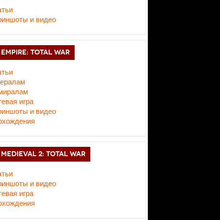
атьи
риншоты и видео
EMPIRE: TOTAL WAR
атьи
нералам
миралам
евая игра
риншоты и видео
охождения
MEDIEVAL 2: TOTAL WAR
атьи
риншоты и видео
евая игра
охождения