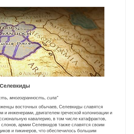
Селевкиды
ть, многогранность, сила”
ерженцы восточных обычаев, Селевкиды славятся
м и инженерами, двигателем греческой колонизации и
ссиональную кавалерию, в том числе катафрактов,
 слонов, армии Селевкидов также славятся своим
йщиков и пикинеров, что обеспечилось большим