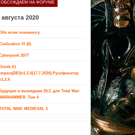
ОБСУЖДАЕМ НА ФОРУМЕ
 августа 2020
Обо всем понемногу
Civilization VI (6)
Cyberpunk 2077
Divide Et
Impera(DEI)v1.2.6(17.7.2020).Русификатор
v1.2.6
Будущие и вышедшие DLC для Total War:
WARHAMMER. Том 4
TOTAL WAR: MEDIEVAL 3