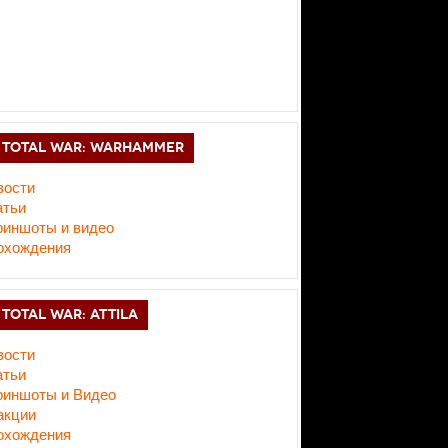
TOTAL WAR: WARHAMMER
вости
атьи
риншоты и видео
охождения
TOTAL WAR: ATTILA
вости
атьи
риншоты и Видео
акции
охождения