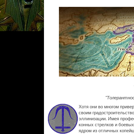
"Толерантнос
Хотя они во многом прив
своим градостроительство
эллинизации. Имея профе
конных стрелков и боевых
ядром из ​​отличных копе