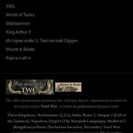
XML
World of Tanks
Warhammer
King Arthur II
История войн 2: Тевтонский Орден
Mount & Blade
Карта сайта
На сайте размещены руководства, обзоры, видео, скриншоты и новости
по играм серии
Total War
, а также модификации (моды) к ним.
Three Kingdoms, Warhammer (1,2,3), Attila, Rome 2, Shogun 2 (Fall of
the Samurai), Napoleon, Empire (The Warpath Campaign), Medieval 2
(Kingdoms) и Rome
(
Barbarian Invasion
,
Alexander
)
Total War
являются зарегистрированными товарными знаками
The Creative