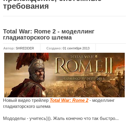
требования
НОВОСТИ
Общие новости
Total War: Rome 2 - моделлинг
Новости Total War: WARHAMMER
гладиаторского шлема
Новости Total War: Attila
Автор:
SHREDDER
Создано:
01 сентября 2013
Новости Total War: Rome 2
ОБЩИЕ СТАТЬИ
ФОРУМ
МОДЫ
Моддинг ROME 2
Новый видео трейлер
Total War: Rome 2
- моделлинг
Моддинг Empire
гладиаторского шлема
Моддинг Shogun 2
Мододелы - учитесь))). Жаль конечно что так быстро...
Моддинг Napoleon
Моддинг MEDIEVAL 2