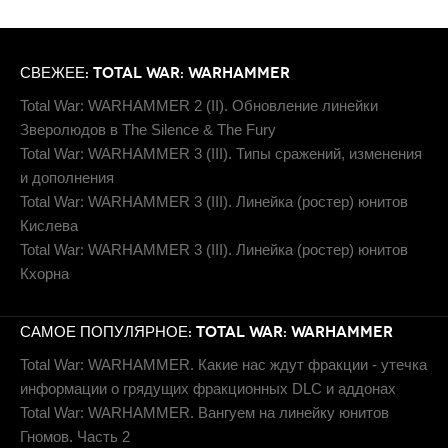
СВЕЖЕЕ: TOTAL WAR: WARHAMMER
Total War: WARHAMMER 2 (II). Обновление линейки
Зверолюдов в The Silence & The Fury
Total War: WARHAMMER 3 (III). Типы сражений, изменения
и дополнения
Total War: WARHAMMER 3 (III). Линейка (ростер) юнитов
Кислева
Total War: WARHAMMER 3 (III). Линейка (ростер) юнитов
Кхорна
САМОЕ ПОПУЛЯРНОЕ: TOTAL WAR: WARHAMMER
Total War: WARHAMMER. Какие нас ждут фракции - утечка
информации о грядущих фракционных DLC и аддонах
Total War: WARHAMMER. Вангуем на линейку юнитов
Гномов. Часть 2