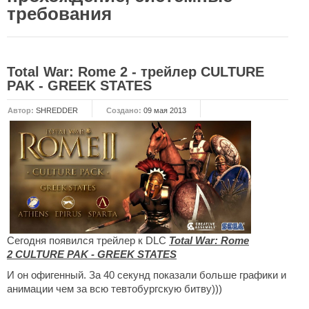
требования
НОВОСТИ
Общие новости
Total War: Rome 2 - трейлер CULTURE
Новости Total War: WARHAMMER
PAK - GREEK STATES
Новости Total War: Attila
Автор:
SHREDDER
Создано:
09 мая 2013
Новости Total War: Rome 2
ОБЩИЕ СТАТЬИ
ФОРУМ
МОДЫ
Моддинг ROME 2
Моддинг Empire
Сегодня появился трейлер к DLC
Total War: Rome
2
CULTURE PAK - GREEK STATES
Моддинг Shogun 2
И он офигенный. За 40 секунд показали больше графики и
Моддинг Napoleon
анимации чем за всю тевтобургскую битву)))
Моддинг MEDIEVAL 2