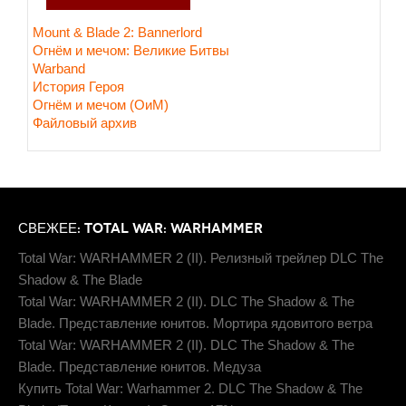
Mount & Blade 2: Bannerlord
Огнём и мечом: Великие Битвы
Warband
История Героя
Огнём и мечом (ОиМ)
Файловый архив
СВЕЖЕЕ: TOTAL WAR: WARHAMMER
Total War: WARHAMMER 2 (II). Релизный трейлер DLC The
Shadow & The Blade
Total War: WARHAMMER 2 (II). DLC The Shadow & The
Blade. Представление юнитов. Мортира ядовитого ветра
Total War: WARHAMMER 2 (II). DLC The Shadow & The
Blade. Представление юнитов. Медуза
Купить Total War: Warhammer 2. DLC The Shadow & The