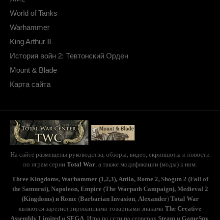
World of Tanks
Warhammer
King Arthur II
История войн 2: Тевтонский Орден
Mount & Blade
Карта сайта
На сайте размещены руководства, обзоры, видео, скриншоты и новости
по играм серии
Total War
, а также модификации (моды) к ним.
Three Kingdoms, Warhammer (1,2,3), Attila, Rome 2, Shogun 2 (Fall of
the Samurai), Napoleon, Empire (The Warpath Campaign), Medieval 2
(Kingdoms) и Rome
(
Barbarian Invasion
,
Alexander
)
Total War
являются зарегистрированными товарными знаками
The Creative
Assembly Limited
и
SEGA
. Игра по сети на серверах
Steam
и
GameSpy
.