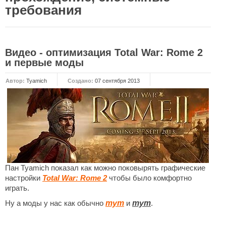
требования
НОВОСТИ
Общие новости
Видео - оптимизация Total War: Rome 2
Новости Total War: WARHAMMER
и первые моды
Новости Total War: Attila
Автор:
Tyamich
Создано:
07 сентября 2013
Новости Total War: Rome 2
ОБЩИЕ СТАТЬИ
ФОРУМ
МОДЫ
Моддинг ROME 2
Пан Tyamich показал как можно поковырять графические
Моддинг Empire
настройки
Total War: Rome 2
чтобы было комфортно
играть.
Моддинг Shogun 2
Ну а моды у нас как обычно
тут
и
тут
.
Моддинг Napoleon
Моддинг MEDIEVAL 2