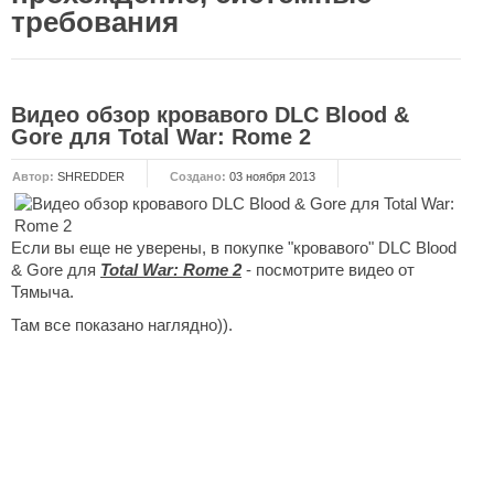
требования
НОВОСТИ
Общие новости
Видео обзор кровавого DLC Blood &
Новости Total War: WARHAMMER
Gore для Total War: Rome 2
Новости Total War: Attila
Автор:
SHREDDER
Создано:
03 ноября 2013
Новости Total War: Rome 2
ОБЩИЕ СТАТЬИ
Если вы еще не уверены, в покупке "кровавого" DLC Blood
ФОРУМ
& Gore для
Total War: Rome 2
- посмотрите видео от
Тямыча.
МОДЫ
Там все показано наглядно)).
Моддинг ROME 2
Моддинг Empire
Моддинг Shogun 2
Моддинг Napoleon
Моддинг MEDIEVAL 2