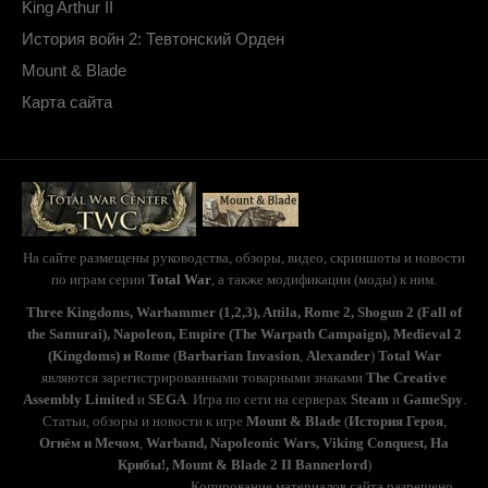
King Arthur II
История войн 2: Тевтонский Орден
Mount & Blade
Карта сайта
На сайте размещены руководства, обзоры, видео, скриншоты и новости
по играм серии
Total War
, а также модификации (моды) к ним.
Three Kingdoms, Warhammer (1,2,3), Attila, Rome 2, Shogun 2 (Fall of
the Samurai), Napoleon, Empire (The Warpath Campaign), Medieval 2
(Kingdoms) и Rome
(
Barbarian Invasion
,
Alexander
)
Total War
являются зарегистрированными товарными знаками
The Creative
Assembly Limited
и
SEGA
. Игра по сети на серверах
Steam
и
GameSpy
.
Статьи, обзоры и новости к игре
Mount & Blade
(
История Героя
,
Огнём и Мечом
,
Warband, Napoleonic Wars, Viking Conquest, На
Крибы!, Mount & Blade 2 II Bannerlord
)
(с) TotalWarS 2006-2020.
Копирование материалов сайта разрешено