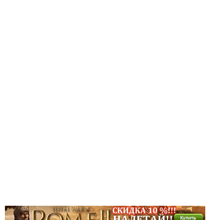
Новое время
Крестовые походы
Античность
Средние века