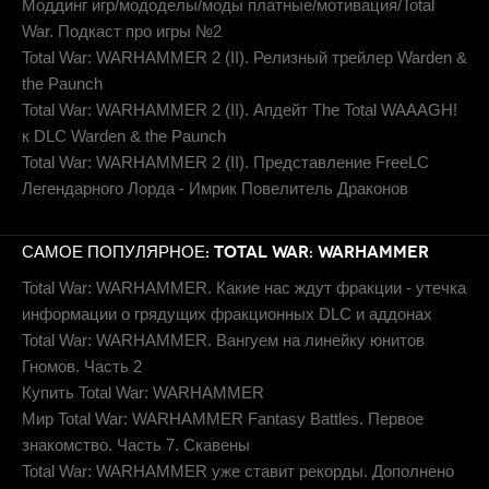
Моддинг игр/мододелы/моды платные/мотивация/Total
War. Подкаст про игры №2
Total War: WARHAMMER 2 (II). Релизный трейлер Warden &
the Paunch
Total War: WARHAMMER 2 (II). Апдейт The Total WAAAGH!
к DLC Warden & the Paunch
Total War: WARHAMMER 2 (II). Представление FreeLC
Легендарного Лорда - Имрик Повелитель Драконов
САМОЕ ПОПУЛЯРНОЕ: TOTAL WAR: WARHAMMER
Total War: WARHAMMER. Какие нас ждут фракции - утечка
информации о грядущих фракционных DLC и аддонах
Total War: WARHAMMER. Вангуем на линейку юнитов
Гномов. Часть 2
Купить Total War: WARHAMMER
Мир Total War: WARHAMMER Fantasy Battles. Первое
знакомство. Часть 7. Скавены
Total War: WARHAMMER уже ставит рекорды. Дополнено