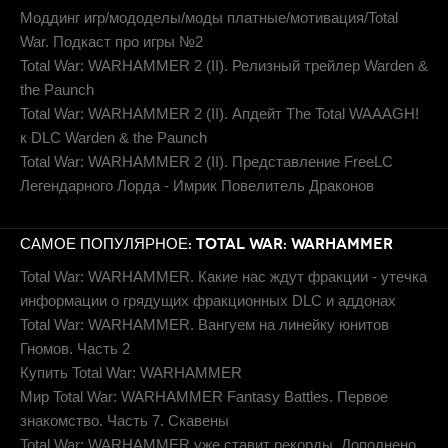
Моддинг игр/мододелы/моды платные/мотивация/Total
War. Подкаст про игры №2
Total War: WARHAMMER 2 (II). Релизный трейлер Warden &
the Paunch
Total War: WARHAMMER 2 (II). Апдейт The Total WAAAGH!
к DLC Warden & the Paunch
Total War: WARHAMMER 2 (II). Представление FreeLC
Легендарного Лорда - Имрик Повелитель Драконов
САМОЕ ПОПУЛЯРНОЕ: TOTAL WAR: WARHAMMER
Total War: WARHAMMER. Какие нас ждут фракции - утечка
информации о грядущих фракционных DLC и аддонах
Total War: WARHAMMER. Вангуем на линейку юнитов
Гномов. Часть 2
Купить Total War: WARHAMMER
Мир Total War: WARHAMMER Fantasy Battles. Первое
знакомство. Часть 7. Скавены
Total War: WARHAMMER уже ставит рекорды. Дополнено