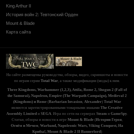
King Arthur II
История войн 2: Тевтонский Орден
Mount & Blade
Карта сайта
На сайте размещены руководства, обзоры, видео, скриншоты и новости
по играм серии
Total War
, а также модификации (моды) к ним.
Three Kingdoms, Warhammer (1,2,3), Attila, Rome 2, Shogun 2 (Fall of
the Samurai), Napoleon, Empire (The Warpath Campaign), Medieval 2
(Kingdoms) и Rome
(
Barbarian Invasion
,
Alexander
)
Total War
являются зарегистрированными товарными знаками
The Creative
Assembly Limited
и
SEGA
. Игра по сети на серверах
Steam
и
GameSpy
.
Статьи, обзоры и новости к игре
Mount & Blade
(
История Героя
,
Огнём и Мечом
,
Warband, Napoleonic Wars, Viking Conquest, На
Крибы!, Mount & Blade 2 II Bannerlord
)