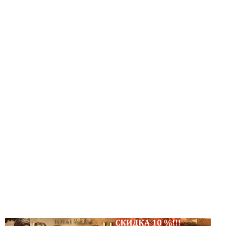
ДРУГИЕ ИГРЫ
Серия игр Mount and Blade
Вселенные Warhammer
Warhammer 40.000: Dawn of War
Серия игр «История войн»
Серия игр «King Arthur»
КРЕАТИВ
Творчество СиЧевиков
Блоги о рыбалке
Черный Гетман (роман)
ИСТОРИЯ
Загадки и тайны истории
Наше время