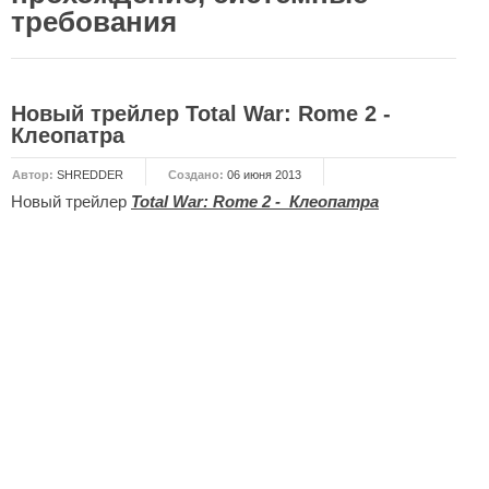
требования
НОВОСТИ
Общие новости
Новый трейлер Total War: Rome 2 -
Новости Total War: WARHAMMER
Клеопатра
Новости Total War: Attila
Автор:
SHREDDER
Создано:
06 июня 2013
Новости Total War: Rome 2
Новый трейлер
Total War: Rome 2 - Клеопатра
ОБЩИЕ СТАТЬИ
ФОРУМ
МОДЫ
Моддинг ROME 2
Моддинг Empire
Моддинг Shogun 2
Моддинг Napoleon
Моддинг MEDIEVAL 2