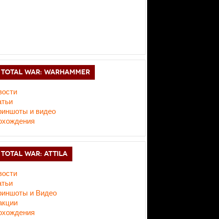
TOTAL WAR: WARHAMMER
вости
атьи
риншоты и видео
охождения
TOTAL WAR: ATTILA
вости
атьи
риншоты и Видео
акции
охождения