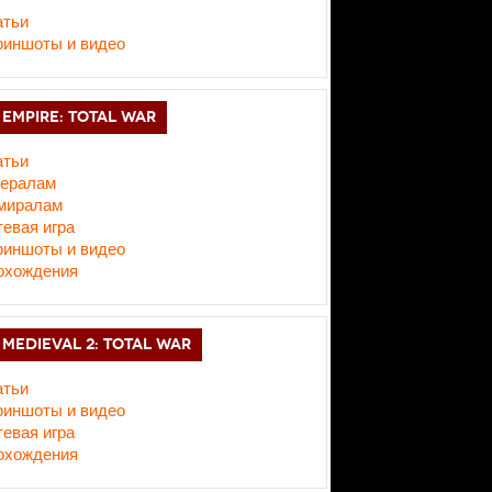
атьи
риншоты и видео
EMPIRE: TOTAL WAR
атьи
нералам
миралам
евая игра
риншоты и видео
охождения
MEDIEVAL 2: TOTAL WAR
атьи
риншоты и видео
евая игра
охождения