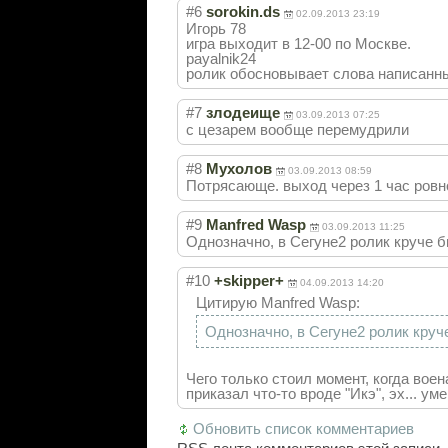
#6
sorokin.ds
02.09.2013 23:19
Игорь 78
игра выходит в 12-00 по Москве.
payalnik24
ролик обосновывает слова написанны
#7
злодеище
03.09.2013 07:25
с цезарем вообще перемудрили
#8
Мухолов
03.09.2013 08:59
Потрясающе. выход через 1 час ровн
#9
Manfred Wasp
03.09.2013 11:25
Однозначно, в Сегуне2 ролик круче б
#10
+skipper+
04.09.2013 14:20
Цитирую Manfred Wasp:
Однозначно, в Сегуне2 ролик круч
Чего только стоил момент, когда вое
приказал что-то вроде "Икэ", эх... ум
Обновить список комментариев