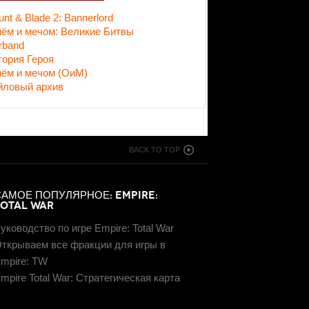
nt & Blade 2: Bannerlord
нём и мечом: Великие Битвы
rband
тория Героя
нём и мечом (ОиМ)
йловый архив
BACK TO TOP
САМОЕ ПОПУЛЯРНОЕ: EMPIRE:
TOTAL WAR
уководство по игре Empire: Total War
ткрываем все фракции для игры в
mpire: TW
mpire Total War: Стратегическая карта