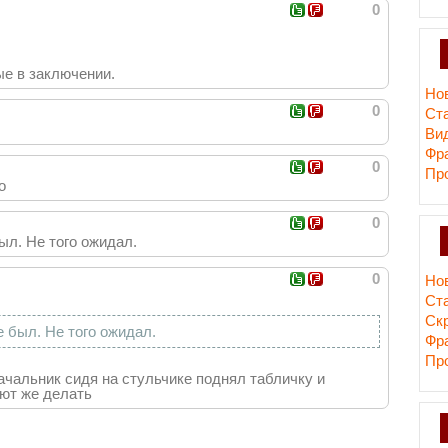
0
е в заключении.
Но
0
Ст
Ви
Фр
0
Пр
о
0
ыл. Не того ожидал.
0
Но
Ст
Cк
е был. Не того ожидал.
Фр
Пр
начальник сидя на стульчике поднял табличку и
еют же делать