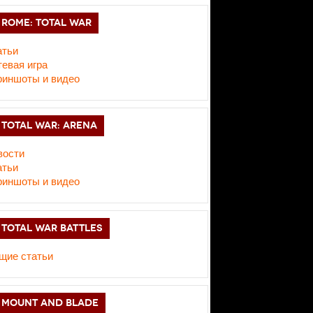
ROME: TOTAL WAR
атьи
евая игра
риншоты и видео
TOTAL WAR: ARENA
вости
атьи
риншоты и видео
TOTAL WAR BATTLES
щие статьи
MOUNT AND BLADE