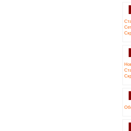
Ст
Сет
Ск
Но
Ст
Ск
Об