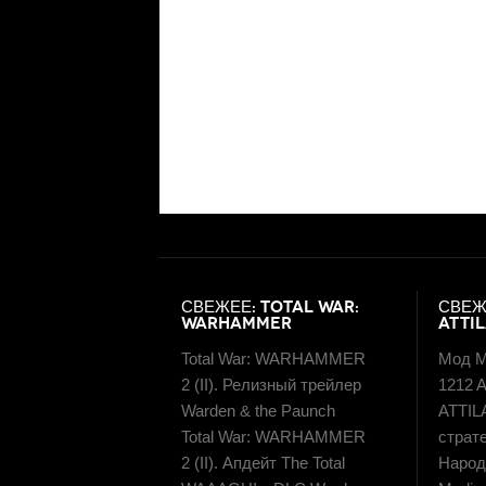
СВЕЖЕЕ: TOTAL WAR:
СВЕЖ
WARHAMMER
ATTI
Total War: WARHAMMER
Мод M
2 (II). Релизный трейлер
1212 A
Warden & the Paunch
ATTIL
Total War: WARHAMMER
страт
2 (II). Апдейт The Total
Народн