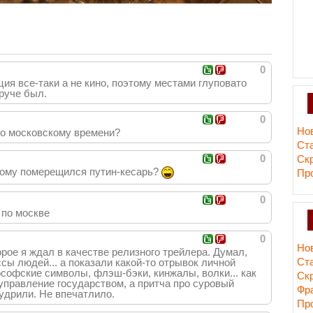
0
ия все-таки а не кино, поэтому местами глуповато
руче был.
0
Но
по московскому времени?
Ст
0
Ск
одному померещился путин-кесарь?
Пр
0
 по москве
0
Но
орое я ждал в качестве релизного трейлера. Думал,
Ст
сы людей... а показали какой-то отрывок личной
софские символы, флэш-бэки, кинжалы, волки... как
Ск
 управление государством, а притча про суровый
Фр
удрили. Не впечатлило.
Пр