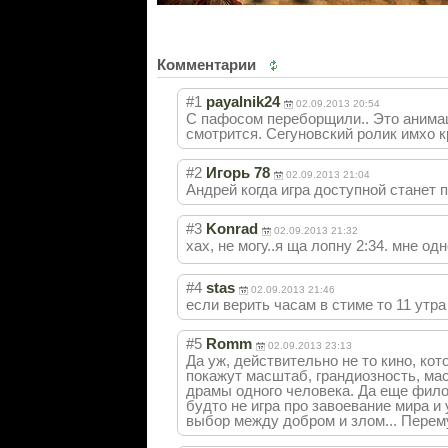
Комментарии
#1
payalnik24
02.09.2013 20:54
С пафосом переборщили.. Это анимац
смотрится. Сегуновский ролик имхо к
#2
Игорь 78
02.09.2013 21:04
Андрей когда игра доступной станет 
#3
Konrad
02.09.2013 21:32
хах, не могу..я ща лопну 2:34. мне 
#4
stas
02.09.2013 21:46
если верить часам в стиме то 11 утра
#5
Romm
02.09.2013 23:13
Да уж, действительно не то кино, кот
покажут масштаб, грандиозность, мас
драмы одного человека. Да еще фило
будто не игра про завоевание мира и
выбор между добром и злом... Перем