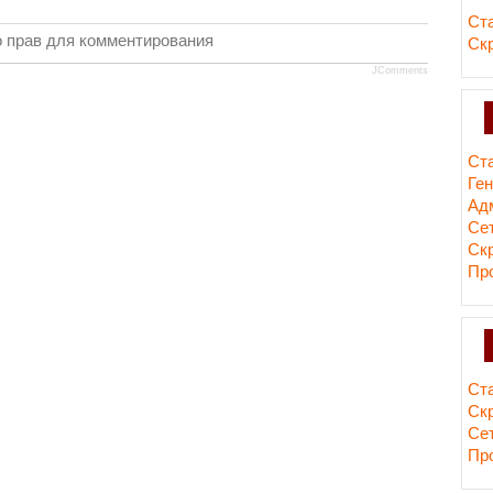
Ст
 прав для комментирования
Ск
JComments
Ст
Ге
Ад
Сет
Ск
Пр
Ст
Ск
Сет
Пр