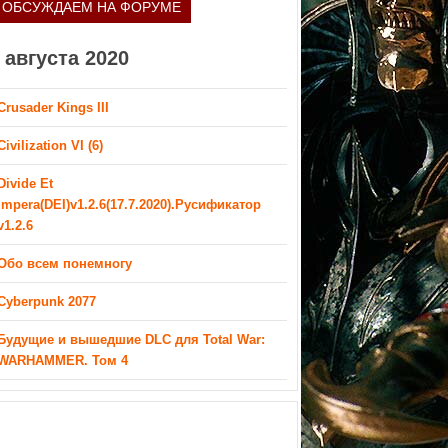
ОБСУЖДАЕМ НА ФОРУМЕ
 августа 2020
Crusader Kings III
Civilization VI (6)
Divide Et
Impera(DEI)v1.2.6(17.7.2020).Русификатор
v1.2.6
Обо всем понемногу
Cyberpunk 2077
Будущие и вышедшие DLC для Total War:
WARHAMMER. Том 4