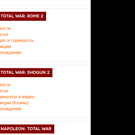
TOTAL WAR: ROME 2
вости
атьи
део и скриншоты
акции
охождения
TOTAL WAR: SHOGUN 2
вости
атьи
риншоты и видео
акции (Кланы)
охождения
NAPOLEON: TOTAL WAR