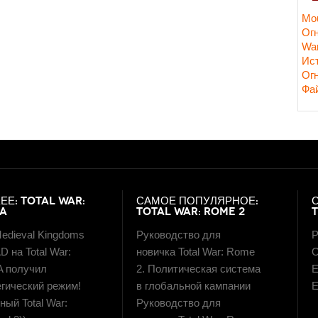
Mou
Ог
Wa
Ис
Ог
Фа
ЕЕ: TOTAL WAR:
САМОЕ ПОПУЛЯРНОЕ:
LA
TOTAL WAR: ROME 2
edieval Kingdoms
Руководство для
Р
D на Total War:
новичка Total War: Rome
О
A получил
2. Политическая система
E
егический режим!
в глобальной кампании
E
ый Total War:
Руководство для