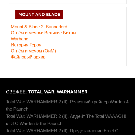
MOUNT AND BLADE
Mount & Blade 2: Bannerlord
Огнём и мечом: Великие Битвы
Warband
История Героя
Огнём и мечом (ОиМ)
Файловый архив
СВЕЖЕЕ: TOTAL WAR: WARHAMMER
Total War: WARHAMMER 2 (II). Релизный трейлер Warden &
the Paunch
Total War: WARHAMMER 2 (II). Апдейт The Total WAAAGH!
к DLC Warden & the Paunch
Total War: WARHAMMER 2 (II). Представление FreeLC