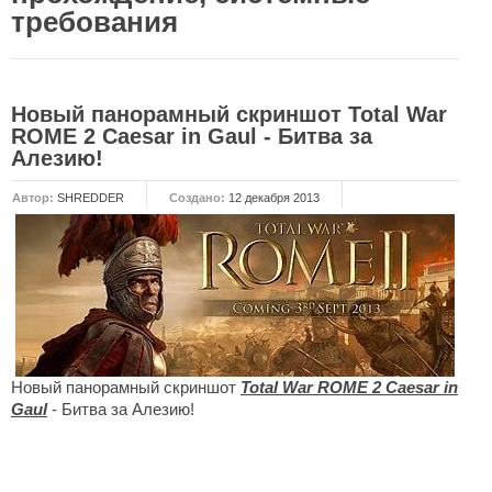
требования
НОВОСТИ
Общие новости
Новый панорамный скриншот Total War
Новости Total War: WARHAMMER
ROME 2 Caesar in Gaul - Битва за
Новости Total War: Attila
Алезию!
Новости Total War: Rome 2
Автор:
SHREDDER
Создано:
12 декабря 2013
ОБЩИЕ СТАТЬИ
ФОРУМ
МОДЫ
Моддинг ROME 2
Моддинг Empire
Новый панорамный скриншот
Total War ROME 2 Caesar in
Gaul
- Битва за Алезию!
Моддинг Shogun 2
Моддинг Napoleon
Моддинг MEDIEVAL 2