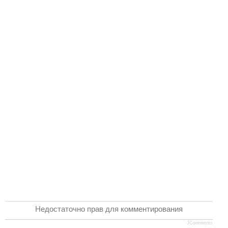
Новое время
Крестовые походы
Античность
Средние века
Недостаточно прав для комментирования
JComments