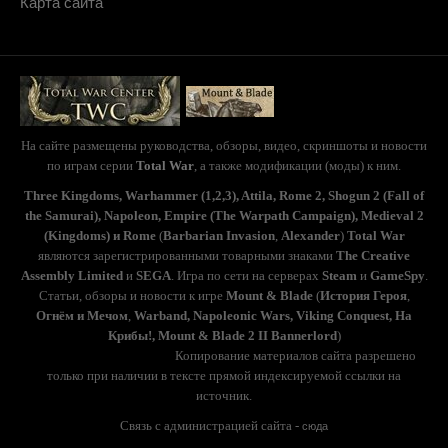
Карта сайта
На сайте размещены руководства, обзоры, видео, скриншоты и новости
по играм серии
Total War
, а также модификации (моды) к ним.
Three Kingdoms, Warhammer (1,2,3), Attila, Rome 2, Shogun 2 (Fall of
the Samurai), Napoleon, Empire (The Warpath Campaign), Medieval 2
(Kingdoms) и Rome
(
Barbarian Invasion
,
Alexander
)
Total War
являются зарегистрированными товарными знаками
The Creative
Assembly Limited
и
SEGA
. Игра по сети на серверах
Steam
и
GameSpy
.
Статьи, обзоры и новости к игре
Mount & Blade
(
История Героя
,
Огнём и Мечом
,
Warband, Napoleonic Wars, Viking Conquest, На
Крибы!, Mount & Blade 2 II Bannerlord
)
(с) TotalWarS 2006-2020.
Копирование материалов сайта разрешено
только при наличии в тексте прямой индексируемой ссылки на
источник.
Связь с администрацией сайта -
сюда