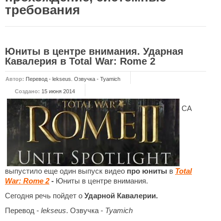
требования
НОВОСТИ
Общие новости
Юниты в центре внимания. Ударная
Новости Total War: WARHAMMER
Кавалерия в Total War: Rome 2
Новости Total War: Attila
Автор:
Перевод - lekseus. Озвучка - Tyamich
Новости Total War: Rome 2
Создано:
15 июня 2014
ОБЩИЕ СТАТЬИ
СА
ФОРУМ
МОДЫ
Моддинг ROME 2
выпустило еще один выпуск видео
про юниты
в
Total
Моддинг Empire
War: Rome 2
-
Юниты в центре внимания.
Моддинг Shogun 2
Сегодня речь пойдет о
Ударной Кавалерии.
Моддинг Napoleon
Перевод -
lekseus
. Озвучка -
Tyamich
Моддинг MEDIEVAL 2