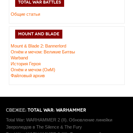
TOTAL WAR BATTLES
Общие статьи
MOUNT AND BLADE
Mount & Blade 2: Bannerlord
Огнём и мечом: Великие Битвы
Warband
История Героя
Огнём и мечом (ОиМ)
Файловый архив
СВЕЖЕЕ: TOTAL WAR: WARHAMMER
Total War: WARHAMMER 2 (II). Обновление линейки
Зверолюдов в The Silence & The Fury