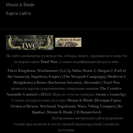
Mount & Blade
Карта сайта
На сайте размещены руководства, обзоры, видео, скриншоты и новости
по играм серии
Total War
, а также модификации (моды) к ним.
Three Kingdoms, Warhammer (1,2,3), Attila, Rome 2, Shogun 2 (Fall of
the Samurai), Napoleon, Empire (The Warpath Campaign), Medieval 2
(Kingdoms) и Rome
(
Barbarian Invasion
,
Alexander
)
Total War
являются зарегистрированными товарными знаками
The Creative
Assembly Limited
и
SEGA
. Игра по сети на серверах
Steam
и
GameSpy
.
Статьи, обзоры и новости к игре
Mount & Blade
(
История Героя
,
Огнём и Мечом
,
Warband, Napoleonic Wars, Viking Conquest, На
Крибы!, Mount & Blade 2 II Bannerlord
)
(с) TotalWarS 2006-2020.
Копирование материалов сайта разрешено
только при наличии в тексте прямой индексируемой ссылки на
источник.