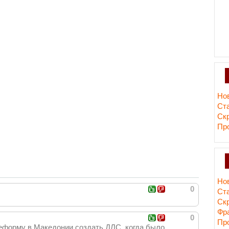
Но
Ст
Ск
Пр
Но
0
Ст
Ск
Фр
0
Пр
еформу в Македонии создать ДЛС, когда было