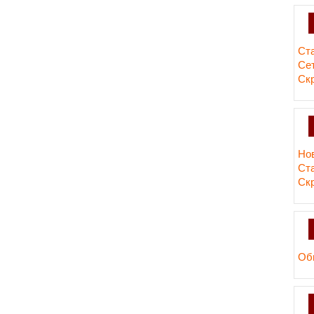
Ст
Сет
Ск
Но
Ст
Ск
Об