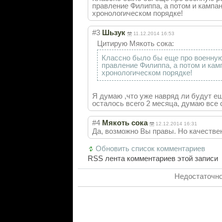
правление Филиппа, а потом и кампа
хронологическом порядке!
#3
Шьзук
11.12.2014 16:53
Цитирую Мякоть сока:
Классно было бы еще про военную
правление Филиппа, а потом и кам
хронологическом порядке!
Я думаю ,что уже навряд ли будут е
осталось всего 2 месяца, думаю все 
#4
Мякоть сока
12.12.2014 16:31
Да, возможно Вы правы. Но качестве
Обновить список комментариев
RSS лента комментариев этой записи
Недостаточно