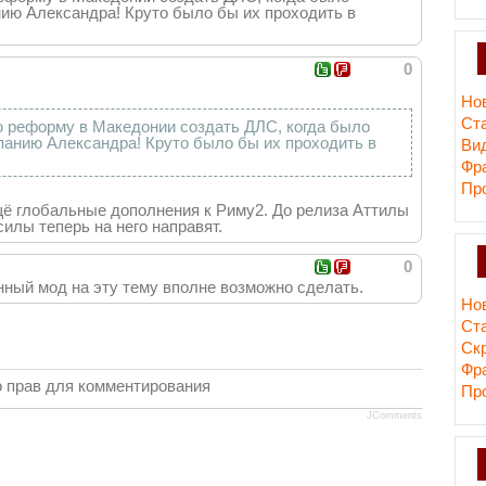
нию Александра! Круто было бы их проходить в
0
Но
Ст
 реформу в Македонии создать ДЛС, когда было
панию Александра! Круто было бы их проходить в
Ви
Фр
Пр
щё глобальные дополнения к Риму2. До релиза Аттилы
силы теперь на него направят.
0
нный мод на эту тему вполне возможно сделать.
Но
Ст
Cк
Фр
 прав для комментирования
Пр
JComments