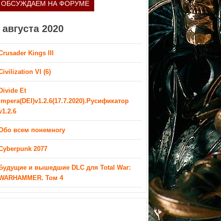
ОБСУЖДАЕМ НА ФОРУМЕ
 августа 2020
Crusader Kings III
Civilization VI (6)
Divide Et
Impera(DEI)v1.2.6(17.7.2020).Русификатор
v1.2.6
Обо всем понемногу
Cyberpunk 2077
Будущие и вышедшие DLC для Total War:
WARHAMMER. Том 4