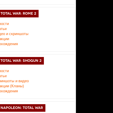
TOTAL WAR: ROME 2
вости
атьи
део и скриншоты
акции
охождения
TOTAL WAR: SHOGUN 2
вости
атьи
риншоты и видео
акции (Кланы)
охождения
NAPOLEON: TOTAL WAR