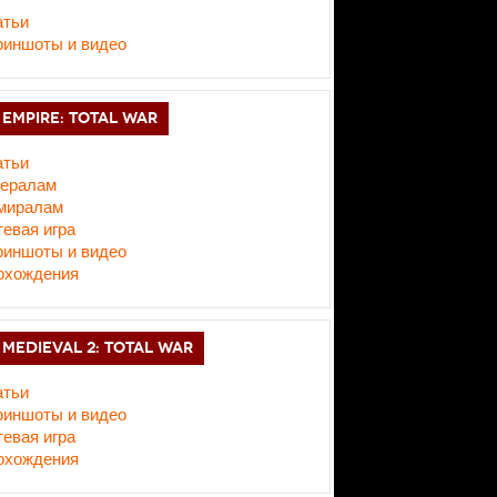
атьи
риншоты и видео
EMPIRE: TOTAL WAR
атьи
нералам
миралам
евая игра
риншоты и видео
охождения
MEDIEVAL 2: TOTAL WAR
атьи
риншоты и видео
евая игра
охождения