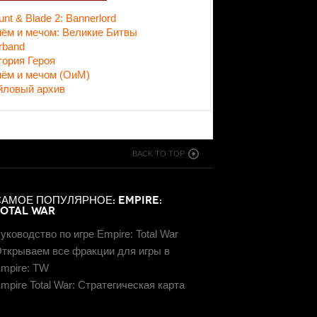
nt & Blade 2: Bannerlord
нём и мечом: Великие Битвы
rband
тория Героя
нём и мечом (ОиМ)
йловый архив
BACK TO TOP
САМОЕ ПОПУЛЯРНОЕ: EMPIRE:
TOTAL WAR
уководство по игре Empire: Total War
ткрываем все фракции для игры в
mpire: TW
mpire Total War: Стратегическая карта