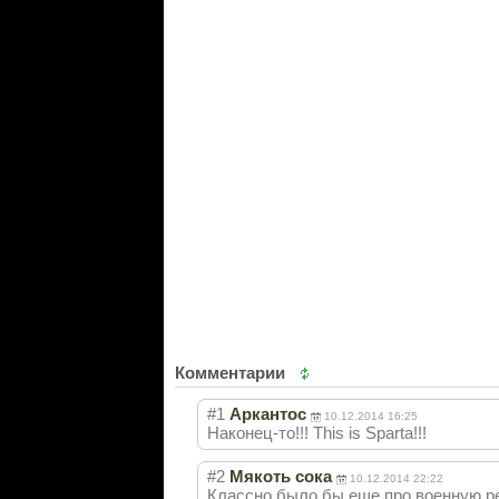
Комментарии
#1
Аркантос
10.12.2014 16:25
Наконец-то!!! This is Sparta!!!
#2
Мякоть сока
10.12.2014 22:22
Классно было бы еще про военную р