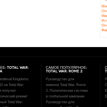
Mou
Ог
Wa
Ис
Ог
Фа
ЕЕ: TOTAL WAR:
САМОЕ ПОПУЛЯРНОЕ:
LA
TOTAL WAR: ROME 2
edieval Kingdoms
Руководство для
Р
D на Total War:
новичка Total War: Rome
О
A получил
2. Политическая система
E
егический режим!
в глобальной кампании
E
ый Total War:
Руководство для