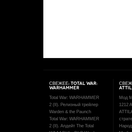
СВЕЖЕЕ: TOTAL WAR:
СВЕЖ
WARHAMMER
ATTI
Total War: WARHAMMER
Мод M
2 (II). Релизный трейлер
1212 A
Warden & the Paunch
ATTIL
Total War: WARHAMMER
страт
2 (II). Апдейт The Total
Народн