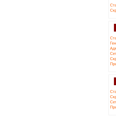
Ст
Ск
Ст
Ге
Ад
Сет
Ск
Пр
Ст
Ск
Сет
Пр