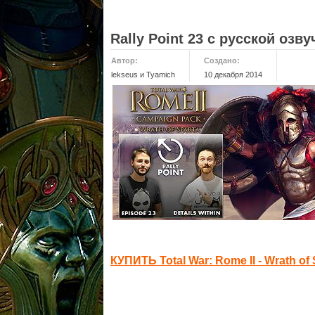
Rally Point 23 с русской озву
Автор:
Создано:
lekseus и Tyamich
10 декабря 2014
КУПИТЬ Total War: Rome II - Wrath of 