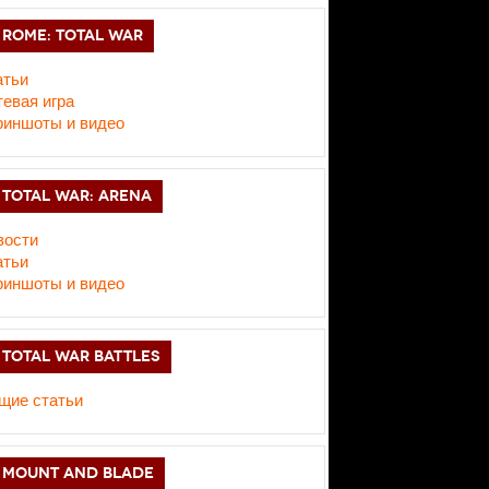
ROME: TOTAL WAR
атьи
евая игра
риншоты и видео
TOTAL WAR: ARENA
вости
атьи
риншоты и видео
TOTAL WAR BATTLES
щие статьи
MOUNT AND BLADE