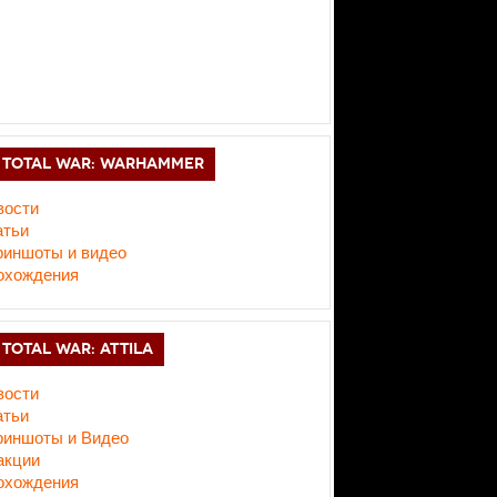
TOTAL WAR: WARHAMMER
вости
атьи
риншоты и видео
охождения
TOTAL WAR: ATTILA
вости
атьи
риншоты и Видео
акции
охождения