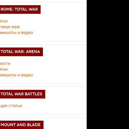
ROME: TOTAL WAR
атьи
евая игра
риншоты и видео
TOTAL WAR: ARENA
вости
атьи
риншоты и видео
TOTAL WAR BATTLES
щие статьи
MOUNT AND BLADE