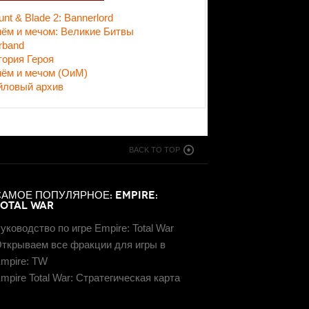
nt & Blade 2: Bannerlord
нём и мечом: Великие Битвы
rband
тория Героя
нём и мечом (ОиМ)
йловый архив
BACK TO TOP
САМОЕ ПОПУЛЯРНОЕ: EMPIRE:
TOTAL WAR
уководство по игре Empire: Total War
ткрываем все фракции для игры в
mpire: TW
mpire Total War: Стратегическая карта