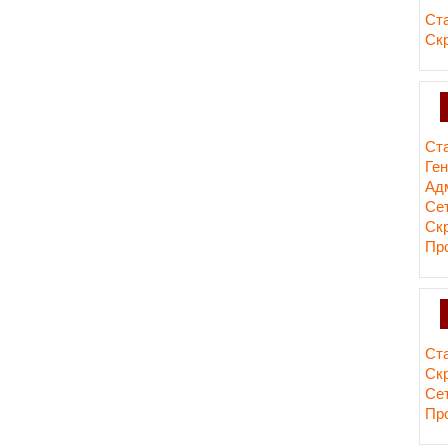
Ст
Ск
Ст
Ге
Ад
Сет
Ск
Пр
Ст
Ск
Сет
Пр