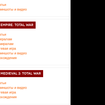
атьи
риншоты и видео
EMPIRE: TOTAL WAR
атьи
нералам
миралам
евая игра
риншоты и видео
охождения
MEDIEVAL 2: TOTAL WAR
атьи
риншоты и видео
евая игра
охождения