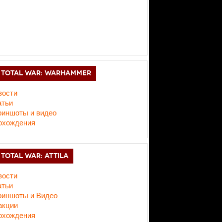
TOTAL WAR: WARHAMMER
вости
атьи
риншоты и видео
охождения
TOTAL WAR: ATTILA
вости
атьи
риншоты и Видео
акции
охождения