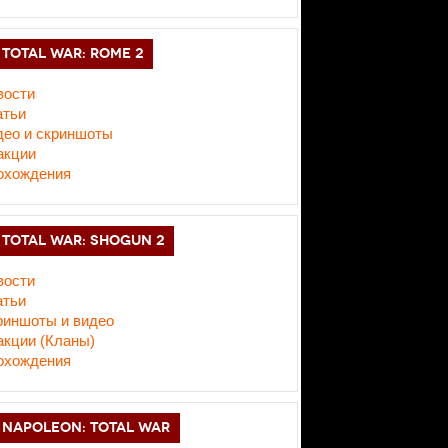
TOTAL WAR: ROME 2
вости
атьи
део и скриншоты
акции
охождения
TOTAL WAR: SHOGUN 2
вости
атьи
риншоты и видео
акции (Кланы)
охождения
NAPOLEON: TOTAL WAR