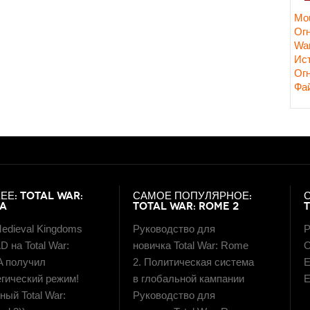
Mou
Ог
Wa
Ис
Ог
Фа
ЕЕ: TOTAL WAR:
САМОЕ ПОПУЛЯРНОЕ:
LA
TOTAL WAR: ROME 2
edieval Kingdoms
Руководство для
Р
D на Total War:
новичка Total War: Rome
О
A получил
2. Политическая система
E
егический режим!
в глобальной кампании
E
ый Total War:
Руководство для