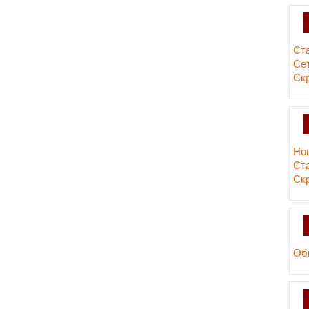
Ст
Сет
Ск
Но
Ст
Ск
Об