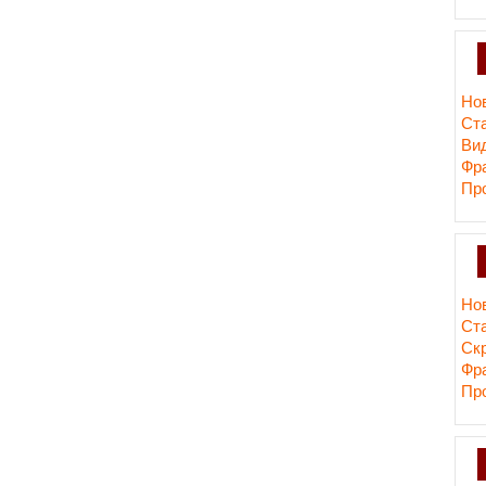
Но
Ст
Ви
Фр
Пр
Но
Ст
Cк
Фр
Пр