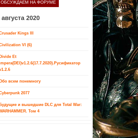
ОБСУЖДАЕМ НА ФОРУМЕ
 августа 2020
Crusader Kings III
Civilization VI (6)
Divide Et
Impera(DEI)v1.2.6(17.7.2020).Русификатор
v1.2.6
Обо всем понемногу
Cyberpunk 2077
Будущие и вышедшие DLC для Total War:
WARHAMMER. Том 4