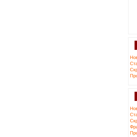
Но
Ст
Ск
Пр
Но
Ст
Ск
Фр
Пр