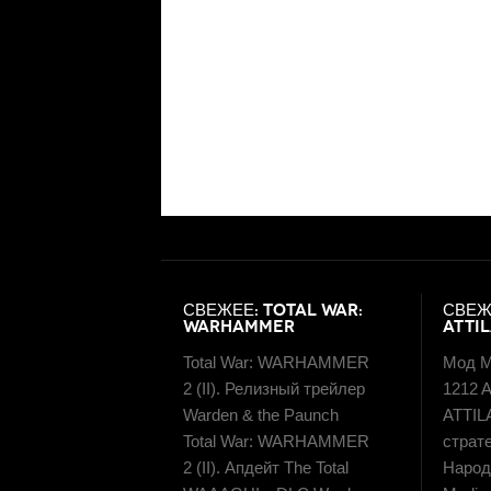
СВЕЖЕЕ: TOTAL WAR:
СВЕЖ
WARHAMMER
ATTI
Total War: WARHAMMER
Мод M
2 (II). Релизный трейлер
1212 A
Warden & the Paunch
ATTIL
Total War: WARHAMMER
страт
2 (II). Апдейт The Total
Народн